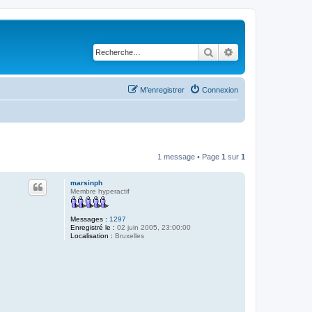
Rechercher
Recherche avancé
M’enregistrer
Connexion
1 message • Page
1
sur
1
marsinph
Membre hyperactif
Messages :
1297
Enregistré le :
02 juin 2005, 23:00:00
Localisation :
Bruxelles