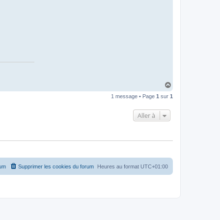
H
a
1 message • Page
1
sur
1
u
t
Aller à
rum
Supprimer les cookies du forum
Heures au format
UTC+01:00