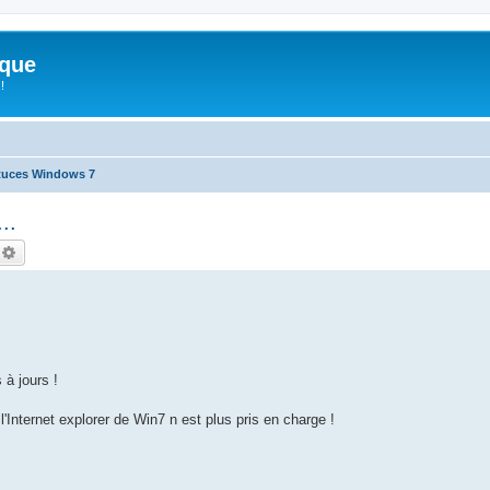
ique
!
tuces Windows 7
..
echercher
Recherche avancée
 à jours !
'Internet explorer de Win7 n est plus pris en charge !