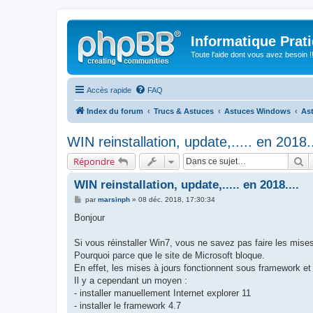
Informatique Prat
Toute l'aide dont vous avez besoin !!
Accès rapide
FAQ
Index du forum
Trucs & Astuces
Astuces Windows
As
WIN reinstallation, update,..... en 2018..
R
Répondre
WIN reinstallation, update,..... en 2018....
M
par
marsinph
»
08 déc. 2018, 17:30:34
e
s
Bonjour
s
a
g
Si vous réinstaller Win7, vous ne savez pas faire les mises
e
Pourquoi parce que le site de Microsoft bloque.
En effet, les mises à jours fonctionnent sous framework et l
Il y a cependant un moyen :
- installer manuellement Internet explorer 11
- installer le framework 4.7