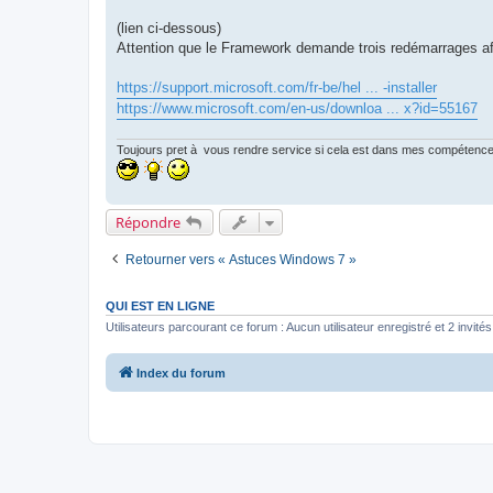
(lien ci-dessous)
Attention que le Framework demande trois redémarrages afin
https://support.microsoft.com/fr-be/hel ... -installer
https://www.microsoft.com/en-us/downloa ... x?id=55167
Toujours pret à vous rendre service si cela est dans mes compétenc
Répondre
Retourner vers « Astuces Windows 7 »
QUI EST EN LIGNE
Utilisateurs parcourant ce forum : Aucun utilisateur enregistré et 2 invités
Index du forum