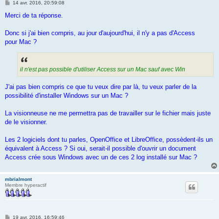
M
14 avr. 2016, 20:59:08
e
s
Merci de ta réponse.
s
a
g
Donc si j'ai bien compris, au jour d'aujourd'hui, il n'y a pas d'Access
e
pour Mac ?
il n'est pas possible d'utiliser Access sur un Mac sauf avec Win
J'ai pas bien compris ce que tu veux dire par là, tu veux parler de la
possibilité d'installer Windows sur un Mac ?
La visionneuse ne me permettra pas de travailler sur le fichier mais juste
de le visionner.
Les 2 logiciels dont tu parles, OpenOffice et LibreOffice, possèdent-ils un
équivalent à Access ? Si oui, serait-il possible d'ouvrir un document
Access crée sous Windows avec un de ces 2 log installé sur Mac ?
mbrialmont
Membre hyperactif
M
19 avr. 2016, 16:59:46