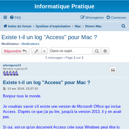
Informatique Pratique
FAQ
M’enregistrer
Connexion
R
Index du forum
Système d'exploitation
Mac
Divers Mac
e
Existe t-il un log "Access" pour Mac ?
c
Modérateur :
Modérateurs
h
Rechercher
Recherche a
Répondre
e
5 messages • Page
1
sur
1
r
alienigena13
c
Membre hyperactif
h
e
Existe t-il un log "Access" pour Mac ?
r
M
13 avr. 2016, 22:07:32
e
s
Bonjour tous le monde.
s
a
g
Je voudrais savoir s'il existe une version de Microsoft Office qui inclue
e
Access. D'après ce que j'ai pu lire, jusqu'à la version 2013, il y en avait
pas.
Si oui, est-ce qu'un document Access crée sous Windows peut être lu