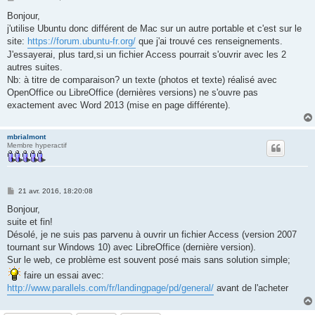
e
s
Bonjour,
s
j'utilise Ubuntu donc différent de Mac sur un autre portable et c'est sur le
a
g
site:
https://forum.ubuntu-fr.org/
que j'ai trouvé ces renseignements.
e
J'essayerai, plus tard,si un fichier Access pourrait s'ouvrir avec les 2
autres suites.
Nb: à titre de comparaison? un texte (photos et texte) réalisé avec
OpenOffice ou LibreOffice (dernières versions) ne s'ouvre pas
exactement avec Word 2013 (mise en page différente).
mbrialmont
Membre hyperactif
M
21 avr. 2016, 18:20:08
e
s
Bonjour,
s
suite et fin!
a
g
Désolé, je ne suis pas parvenu à ouvrir un fichier Access (version 2007
e
tournant sur Windows 10) avec LibreOffice (dernière version).
Sur le web, ce problème est souvent posé mais sans solution simple;
faire un essai avec:
http://www.parallels.com/fr/landingpage/pd/general/
avant de l'acheter