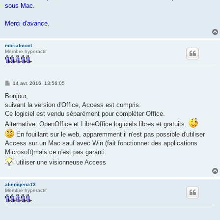
sous Mac.
Merci d'avance.
mbrialmont
Membre hyperactif
M
14 avr. 2016, 13:56:05
e
s
Bonjour,
s
suivant la version d'Office, Access est compris.
a
g
Ce logiciel est vendu séparément pour compléter Office.
e
Alternative: OpenOffice et LibreOffice logiciels libres et gratuits.
En fouillant sur le web, apparemment il n'est pas possible d'utiliser
Access sur un Mac sauf avec Win (fait fonctionner des applications
Microsoft)mais ce n'est pas garanti.
utiliser une visionneuse Access
alienigena13
Membre hyperactif