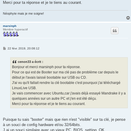
Merci pour ta réponse et je te tiens au courant.
Néophyte mais je me soigne!
marsinph
Membre hyperactif
M
22 févr. 2019, 20:08:12
e
s
s
cenon33 a écrit :
a
g
Bonjour et merci marsinph pour ta réponse.
e
Pour ce qui est de Booter sur ma clé pas de problème car depuis le
début je l'avais laissé bootable sur USB ou CD.
J'ai vu qu'il fallait rendre la clé bootable c'est pourquoi j'ai téléchargé
LinuxLive USB.
Je vais commencer avec Ubuntu,car j'avais déjà essayé Mandrake il y a
quelques années sur un autre PC et j'en est été déçu.
Merci pour ta réponse et je te tiens au courant.
Puisque tu sais "booter" mais que rien n'est "visible" sur ta clé, je pense
à un souci de config hardware et/ou 32/64bits.
J ai un souci similaire avec un vieux PC. BIOS, setting, OK