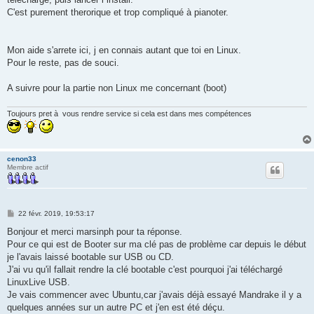
C'est purement therorique et trop compliqué à pianoter.
Mon aide s'arrete ici, j en connais autant que toi en Linux.
Pour le reste, pas de souci.
A suivre pour la partie non Linux me concernant (boot)
Toujours pret à vous rendre service si cela est dans mes compétences
cenon33
Membre actif
M
22 févr. 2019, 19:53:17
e
s
Bonjour et merci marsinph pour ta réponse.
s
Pour ce qui est de Booter sur ma clé pas de problème car depuis le début
a
g
je l'avais laissé bootable sur USB ou CD.
e
J'ai vu qu'il fallait rendre la clé bootable c'est pourquoi j'ai téléchargé
LinuxLive USB.
Je vais commencer avec Ubuntu,car j'avais déjà essayé Mandrake il y a
quelques années sur un autre PC et j'en est été déçu.