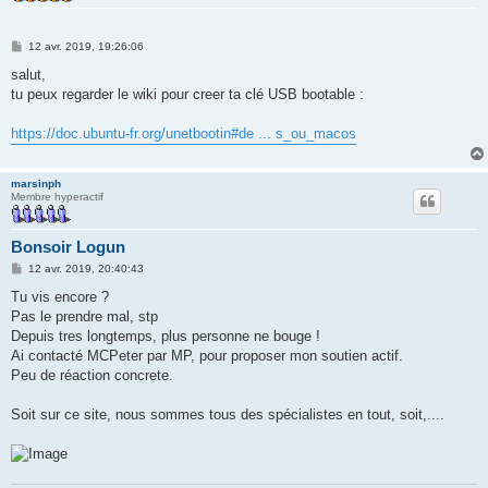
M
12 avr. 2019, 19:26:06
e
s
salut,
s
tu peux regarder le wiki pour creer ta clé USB bootable :
a
g
e
https://doc.ubuntu-fr.org/unetbootin#de ... s_ou_macos
marsinph
Membre hyperactif
Bonsoir Logun
M
12 avr. 2019, 20:40:43
e
s
Tu vis encore ?
s
Pas le prendre mal, stp
a
g
Depuis tres longtemps, plus personne ne bouge !
e
Ai contacté MCPeter par MP, pour proposer mon soutien actif.
Peu de réaction concrete.
Soit sur ce site, nous sommes tous des spécialistes en tout, soit,....