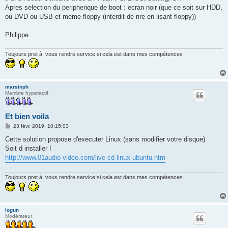
Apres selection du peripherique de boot : ecran noir (que ce soit sur HDD,
ou DVD ou USB et meme floppy (interdit de rire en lisant floppy))
Philippe
Toujours pret à vous rendre service si cela est dans mes compétences
marsinph
Membre hyperactif
Et bien voila
M
23 févr. 2019, 10:15:03
e
s
Cette solution propose d'executer Linux (sans modifier votre disque)
s
Soit d installer !
a
g
http://www.01audio-video.com/live-cd-linux-ubuntu.htm
e
Toujours pret à vous rendre service si cela est dans mes compétences
logun
Modérateur