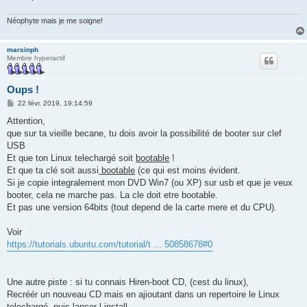
Néophyte mais je me soigne!
marsinph
Membre hyperactif
Oups !
M
22 févr. 2019, 19:14:59
e
s
Attention,
s
que sur ta vieille becane, tu dois avoir la possibilité de booter sur clef
a
g
USB
e
Et que ton Linux telechargé soit
bootable
!
Et que ta clé soit aussi
bootable
(ce qui est moins évident.
Si je copie integralement mon DVD Win7 (ou XP) sur usb et que je veux
booter, cela ne marche pas. La cle doit etre bootable.
Et pas une version 64bits (tout depend de la carte mere et du CPU).
Voir
https://tutorials.ubuntu.com/tutorial/t ... 50858678#0
Une autre piste : si tu connais Hiren-boot CD, (cest du linux),
Recréér un nouveau CD mais en ajioutant dans un repertoire le Linux
telechargé, puis lancer l install.