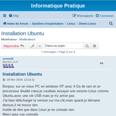
Informatique Pratique
FAQ
M’enregistrer
Connexion
R
Index du forum
Système d'exploitation
Linux
Divers Linux
e
Installation Ubuntu
c
Modérateur :
Modérateurs
h
Rechercher
Recherche a
Répondre
e
7 messages • Page
1
sur
1
r
cenon33
c
Membre actif
h
e
Installation Ubuntu
r
M
16 févr. 2019, 12:21:11
e
s
Bonjour, sur un vieux PC en windows XP avec 4 Go de ram et un
s
processeur double cœur,je voudrais essayer une version Linux comme
a
g
Ubuntu,avec une clé USB mais je n'y arrive pas.
e
J'ai bien télécharger la version sur ma clé,mais quand je démarre
dessus,il ne trouve rien.
Inutile de dire que dans Linux je ne connais rien.
Merci pour vos conseils.