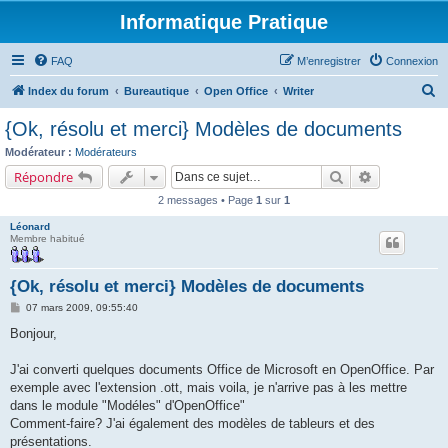
Informatique Pratique
FAQ
M’enregistrer
Connexion
R
Index du forum
Bureautique
Open Office
Writer
e
{Ok, résolu et merci} Modèles de documents
c
Modérateur :
Modérateurs
h
Rechercher
Recherche a
Répondre
e
2 messages • Page
1
sur
1
r
Léonard
c
Membre habitué
h
e
{Ok, résolu et merci} Modèles de documents
r
M
07 mars 2009, 09:55:40
e
s
Bonjour,
s
a
g
J'ai converti quelques documents Office de Microsoft en OpenOffice. Par
e
exemple avec l'extension .ott, mais voila, je n'arrive pas à les mettre
dans le module "Modéles" d'OpenOffice"
Comment-faire? J'ai également des modèles de tableurs et des
présentations.