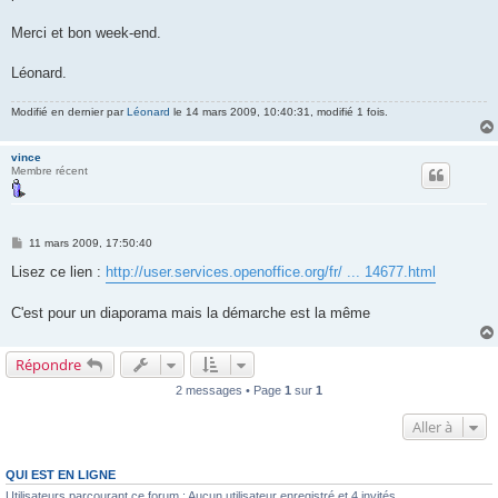
Merci et bon week-end.
Léonard.
Modifié en dernier par
Léonard
le 14 mars 2009, 10:40:31, modifié 1 fois.
vince
Membre récent
M
11 mars 2009, 17:50:40
e
s
Lisez ce lien :
http://user.services.openoffice.org/fr/ ... 14677.html
s
a
g
C'est pour un diaporama mais la démarche est la même
e
Répondre
2 messages • Page
1
sur
1
Aller à
QUI EST EN LIGNE
Utilisateurs parcourant ce forum : Aucun utilisateur enregistré et 4 invités