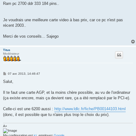
Ram pc 2700 ddr 333 184 pins..
Je voudrais une meilleure carte video à bas prix, car ce pc n'est pas
récent 2003..
Merci de vos conseils... Sajego
Titus
Modérateur
M
07 avr. 2013, 14:46:47
e
s
Salut,
s
a
g
Il te faut une carte AGP, et la moins chère possible, au vu de l'ordinateur
e
(ça existe encore, mais ça devient rare, ça a été remplacé par le PCI-e).
Celle-ci est une 6200 aussi :
http://www.ldlc.fr/fiche/PB00144103.html
(donc, il est possible que tu n'aies plus trop le choix du prix).
A+
Ma configuration est
ici
, employez
Google
.