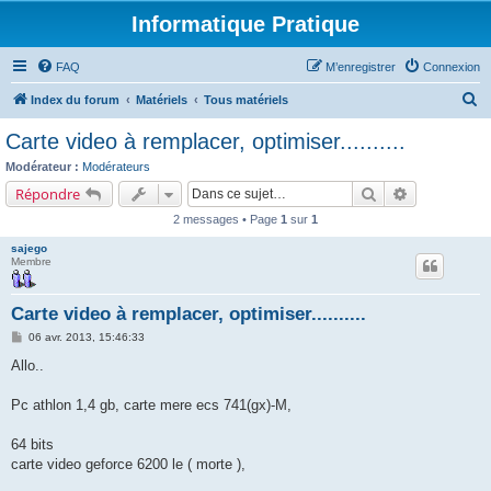
Informatique Pratique
FAQ
M’enregistrer
Connexion
R
Index du forum
Matériels
Tous matériels
e
Carte video à remplacer, optimiser..........
c
Modérateur :
Modérateurs
h
Rechercher
Recherche a
Répondre
e
2 messages • Page
1
sur
1
r
sajego
c
Membre
h
e
Carte video à remplacer, optimiser..........
r
M
06 avr. 2013, 15:46:33
e
s
Allo..
s
a
g
Pc athlon 1,4 gb, carte mere ecs 741(gx)-M,
e
64 bits
carte video geforce 6200 le ( morte ),