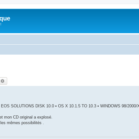
ique
!
echercher
Recherche avancée
ITAL EOS SOLUTIONS DISK 10.0 • OS X 10.1.5 TO 10.3 • WINDOWS 98/2000/
 et mon CD original a explosé.
 les mêmes possibilités .