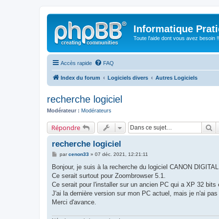
Informatique Prat
Toute l'aide dont vous avez besoin !!
Accès rapide
FAQ
Index du forum
Logiciels divers
Autres Logiciels
recherche logiciel
Modérateur :
Modérateurs
R
Répondre
recherche logiciel
M
par
cenon33
»
07 déc. 2021, 12:21:11
e
s
Bonjour, je suis à la recherche du logiciel CANON DIG
s
Ce serait surtout pour Zoombrowser 5.1.
a
g
Ce serait pour l'installer sur un ancien PC qui a XP 32 bits
e
J'ai la dernière version sur mon PC actuel, mais je n'ai pas
Merci d'avance.