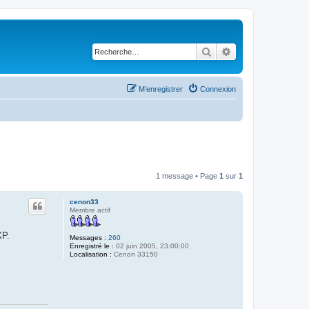
Rechercher
Recherche avancé
M’enregistrer
Connexion
1 message • Page
1
sur
1
cenon33
Membre actif
XP.
Messages :
260
Enregistré le :
02 juin 2005, 23:00:00
Localisation :
Cenon 33150