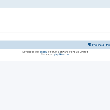
L’équipe du fo
Développé par
phpBB
® Forum Software © phpBB Limited
Traduit par
phpBB-fr.com