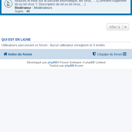
Astuces et infos sur la sécurité informatique, les virus, ... (Comment supprimer
tel ou tel virus ?, Description de tel ou tel virus, ...)
Modérateur :
Modérateurs
Sujets :
40
Aller à
QUI EST EN LIGNE
Utilisateurs parcourant ce forum : Aucun utilisateur enregistré et 3 invités
Index du forum
L’équipe du forum
Développé par
phpBB
® Forum Software © phpBB Limited
Traduit par
phpBB-fr.com