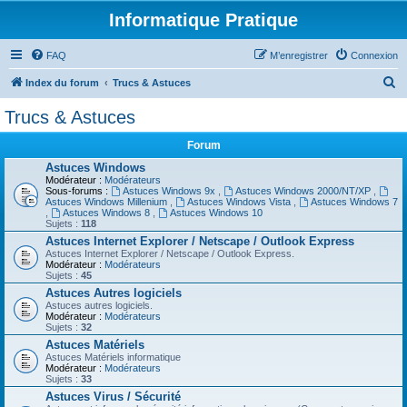
Informatique Pratique
FAQ
M’enregistrer
Connexion
R
Index du forum
Trucs & Astuces
e
Trucs & Astuces
c
Forum
h
Astuces Windows
e
Modérateur :
Modérateurs
Sous-forums :
Astuces Windows 9x
,
Astuces Windows 2000/NT/XP
,
r
Astuces Windows Millenium
,
Astuces Windows Vista
,
Astuces Windows 7
,
Astuces Windows 8
,
Astuces Windows 10
c
Sujets :
118
h
Astuces Internet Explorer / Netscape / Outlook Express
Astuces Internet Explorer / Netscape / Outlook Express.
e
Modérateur :
Modérateurs
Sujets :
45
r
Astuces Autres logiciels
Astuces autres logiciels.
Modérateur :
Modérateurs
Sujets :
32
Astuces Matériels
Astuces Matériels informatique
Modérateur :
Modérateurs
Sujets :
33
Astuces Virus / Sécurité