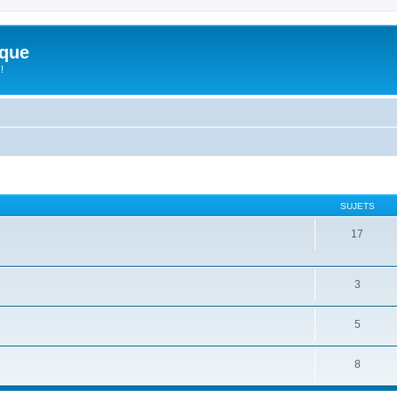
ique
!
SUJETS
17
3
5
8