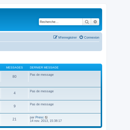
Rechercher
Recherche avancé
M’enregistrer
Connexion
MESSAGES
DERNIER MESSAGE
Pas de message
80
Pas de message
4
Pas de message
9
V
par
Presc
21
o
14 nov. 2013, 15:38:17
i
r