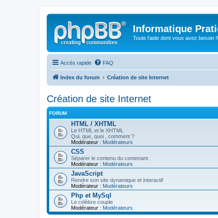
Informatique Prat
Toute l'aide dont vous avez besoin !!
Accès rapide
FAQ
Index du forum
Création de site Internet
Création de site Internet
FORUM
HTML / XHTML
Le HTML et le XHTML
Qui, que, quoi , comment ?
Modérateur :
Modérateurs
CSS
Séparer le contenu du contenant.
Modérateur :
Modérateurs
JavaScript
Rendre son site dynamique et interactif
Modérateur :
Modérateurs
Php et MySql
Le célèbre couple
Modérateur :
Modérateurs