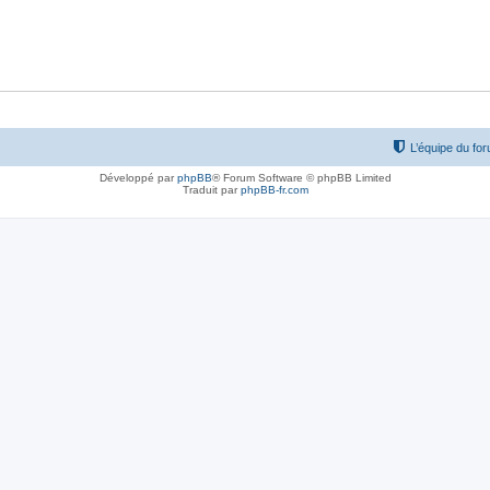
L’équipe du fo
Développé par
phpBB
® Forum Software © phpBB Limited
Traduit par
phpBB-fr.com