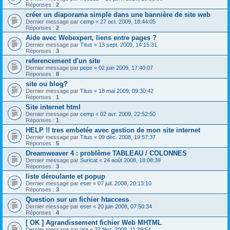
Réponses :
2
créer un diaporama simple dans une bannière de site web
Dernier message par
cemp
«
27 oct. 2009, 18:44:05
Réponses :
2
Aide avec Webexpert, liens entre pages ?
Dernier message par
Titus
«
13 sept. 2009, 14:15:31
Réponses :
3
referencement d'un site
Dernier message par
pepe
«
02 juin 2009, 17:40:07
Réponses :
8
site ou blog?
Dernier message par
Titus
«
18 mai 2009, 09:30:42
Réponses :
1
Site internet html
Dernier message par
cemp
«
02 avr. 2009, 22:52:50
Réponses :
1
HELP !! tres embetée avec gestion de mon site internet
Dernier message par
Titus
«
09 déc. 2008, 19:57:37
Réponses :
5
Dreamweaver 4 : problème TABLEAU / COLONNES
Dernier message par
Suricat
«
24 août 2008, 18:08:39
Réponses :
3
liste déroulante et popup
Dernier message par
eser
«
07 juil. 2008, 20:13:10
Réponses :
3
Question sur un fichier htaccess
Dernier message par
eser
«
20 juin 2008, 07:50:34
Réponses :
4
[ OK ] Agrandissement fichier Web MHTML
Dernier message par
jaja
«
27 févr. 2008, 11:39:54