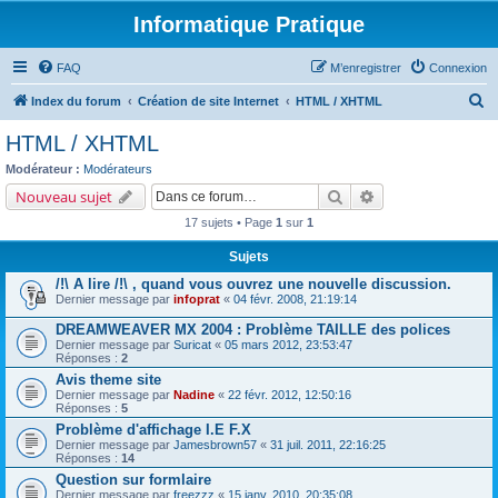
Informatique Pratique
FAQ
M’enregistrer
Connexion
R
Index du forum
Création de site Internet
HTML / XHTML
e
HTML / XHTML
c
Modérateur :
Modérateurs
h
Rechercher
Recherche avancé
Nouveau sujet
e
17 sujets • Page
1
sur
1
r
Sujets
c
/!\ A lire /!\ , quand vous ouvrez une nouvelle discussion.
h
Dernier message par
infoprat
«
04 févr. 2008, 21:19:14
e
DREAMWEAVER MX 2004 : Problème TAILLE des polices
r
Dernier message par
Suricat
«
05 mars 2012, 23:53:47
Réponses :
2
Avis theme site
Dernier message par
Nadine
«
22 févr. 2012, 12:50:16
Réponses :
5
Problème d'affichage I.E F.X
Dernier message par
Jamesbrown57
«
31 juil. 2011, 22:16:25
Réponses :
14
Question sur formlaire
Dernier message par
freezzz
«
15 janv. 2010, 20:35:08