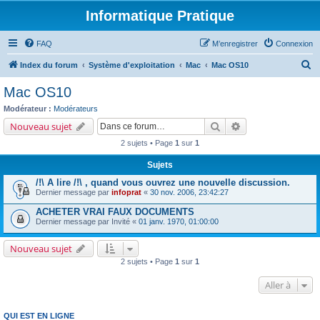
Informatique Pratique
FAQ
M’enregistrer
Connexion
R
Index du forum
Système d'exploitation
Mac
Mac OS10
e
Mac OS10
c
Modérateur :
Modérateurs
h
Rechercher
Recherche avancé
Nouveau sujet
e
2 sujets • Page
1
sur
1
r
Sujets
c
/!\ A lire /!\ , quand vous ouvrez une nouvelle discussion.
h
Dernier message par
infoprat
«
30 nov. 2006, 23:42:27
e
ACHETER VRAI FAUX DOCUMENTS
r
Dernier message par
Invité
«
01 janv. 1970, 01:00:00
Nouveau sujet
2 sujets • Page
1
sur
1
Aller à
QUI EST EN LIGNE