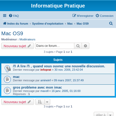
Informatique Pratique
FAQ
M’enregistrer
Connexion
R
Index du forum
Système d'exploitation
Mac
Mac OS9
e
Mac OS9
c
Modérateur :
Modérateurs
h
Rechercher
Recherche avancé
Nouveau sujet
e
3 sujets • Page
1
sur
1
r
Sujets
c
/!\ A lire /!\ , quand vous ouvrez une nouvelle discussion.
h
Dernier message par
infoprat
«
30 nov. 2006, 23:42:04
e
mac
r
Dernier message par
amineinf
«
09 mars 2007, 15:37:49
gros probleme avec mon imac
Dernier message par
maxell
«
16 janv. 2005, 01:16:00
Réponses :
1
Nouveau sujet
3 sujets • Page
1
sur
1
Aller à