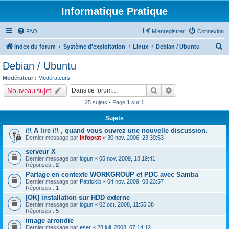
Informatique Pratique
FAQ
M’enregistrer
Connexion
R
Index du forum
Système d'exploitation
Linux
Debian / Ubuntu
e
Debian / Ubuntu
c
Modérateur :
Modérateurs
h
Rechercher
Recherche avancé
Nouveau sujet
e
25 sujets • Page
1
sur
1
r
Sujets
c
/!\ A lire /!\ , quand vous ouvrez une nouvelle discussion.
h
Dernier message par
infoprat
«
30 nov. 2006, 23:39:53
e
serveur X
r
Dernier message par
logun
«
05 nov. 2009, 18:19:41
Réponses :
2
Partage en contexte WORKGROUP et PDC avec Samba
Dernier message par
Patricklb
«
04 nov. 2009, 08:23:57
Réponses :
1
[OK] installation sur HDD externe
Dernier message par
logun
«
02 oct. 2008, 11:55:38
Réponses :
5
image arrondie
Dernier message par
eser
«
28 juil. 2008, 07:14:12