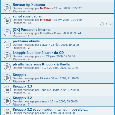
Serveur ftp Xubuntu
Dernier message par
McPeter
«
13 nov. 2006, 13:50:26
Réponses :
4
script sous debian
Dernier message par
infoprat
«
16 avr. 2006, 01:04:40
Réponses :
18
1
2
[OK] Passerelle Internet
Dernier message par
KeiTaRo
«
11 avr. 2006, 09:30:44
Réponses :
1
probleme ubuntu
Dernier message par
seiyar
«
03 févr. 2006, 19:16:38
Réponses :
2
knoppix à utiliser à partir du CD
Dernier message par
zz
«
21 janv. 2006, 17:52:06
Réponses :
4
pb affichage sous Knoppix & Kaella
Dernier message par
TTG
«
29 sept. 2005, 23:12:43
Knoppix
Dernier message par
Hideki
«
30 avr. 2004, 21:20:00
Réponses :
7
Knoppix 3.3
Dernier message par
Titus
«
20 mars 2004, 12:58:00
Réponses :
3
Knoppix 3.2
Dernier message par
cemp
«
10 mai 2003, 09:59:00
Réponses :
7
Knoppix 3.2 et connexion internet impossible...
Dernier message par
eser
«
04 mai 2003, 09:30:00