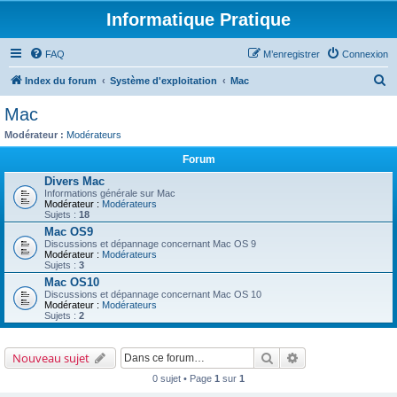
Informatique Pratique
FAQ
M’enregistrer
Connexion
R
Index du forum
Système d'exploitation
Mac
e
Mac
c
Modérateur :
Modérateurs
h
Forum
e
Divers Mac
r
Informations générale sur Mac
Modérateur :
Modérateurs
c
Sujets :
18
h
Mac OS9
Discussions et dépannage concernant Mac OS 9
e
Modérateur :
Modérateurs
Sujets :
3
r
Mac OS10
Discussions et dépannage concernant Mac OS 10
Modérateur :
Modérateurs
Sujets :
2
Rechercher
Recherche avancé
Nouveau sujet
0 sujet • Page
1
sur
1