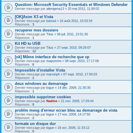
Question: Microsoft Security Essentials et Windows Defender
Dernier message par
alienigena13
«
20 mai 2012, 11:00:02
[OK]Axim X3 et Vista
Dernier message par
banout
«
16 août 2011, 15:53:34
Réponses :
3
recuperer mes dossiers
Dernier message par
Titus
«
06 juil. 2011, 13:51:30
Réponses :
1
Kit HD to USB
Dernier message par
Titus
«
27 sept. 2010, 09:29:07
Réponses :
12
[ok] Même interface de recherche que xp
Dernier message par
mapomme
«
08 sept. 2010, 17:17:06
Réponses :
6
Impossible d'installer Vista
Dernier message par
marsinph
«
07 sept. 2010, 17:55:03
Réponses :
2
deux windows au demarrage
Dernier message par
logun
«
14 déc. 2009, 21:35:30
Réponses :
1
impossible supprimer cookies
Dernier message par
Nadine
«
21 nov. 2009, 17:29:44
Réponses :
9
problm mesg d'erreur ecran bleu au demarrage de vista
Dernier message par
logun
«
17 nov. 2009, 14:17:50
Réponses :
2
formate un disque dur
Dernier message par
logun
«
16 oct. 2009, 11:33:12
Réponses :
5