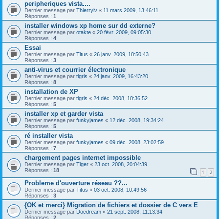
peripheriques vista....
Dernier message par
Thierryiv
«
11 mars 2009, 13:46:11
Réponses :
1
installer windows xp home sur dd externe?
Dernier message par
otakte
«
20 févr. 2009, 09:05:30
Réponses :
4
Essai
Dernier message par
Titus
«
26 janv. 2009, 18:50:43
Réponses :
3
anti-virus et courrier électronique
Dernier message par
tigris
«
24 janv. 2009, 16:43:20
Réponses :
8
installation de XP
Dernier message par
tigris
«
24 déc. 2008, 18:36:52
Réponses :
5
installer xp et garder vista
Dernier message par
funkyjames
«
12 déc. 2008, 19:34:24
Réponses :
5
ré installer vista
Dernier message par
funkyjames
«
09 déc. 2008, 23:02:59
Réponses :
7
chargement pages internet impossible
Dernier message par
Tiger
«
23 oct. 2008, 20:04:39
Réponses :
18
1
2
Probleme d'ouverture réseau ??...
Dernier message par
Titus
«
03 oct. 2008, 10:49:56
Réponses :
3
{OK et merci} Migration de fichiers et dossier de C vers E
Dernier message par
Docdream
«
21 sept. 2008, 11:13:34
Réponses :
2