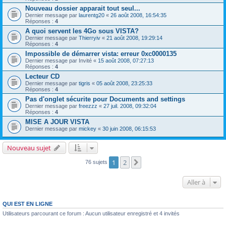
Nouveau dossier apparait tout seul...
Dernier message par
laurentg20
«
26 août 2008, 16:54:35
Réponses :
4
A quoi servent les 4Go sous VISTA?
Dernier message par
Thierryiv
«
21 août 2008, 19:29:14
Réponses :
4
Impossible de démarrer vista: erreur 0xc0000135
Dernier message par
Invité
«
15 août 2008, 07:27:13
Réponses :
4
Lecteur CD
Dernier message par
tigris
«
05 août 2008, 23:25:33
Réponses :
4
Pas d'onglet sécurite pour Documents and settings
Dernier message par
freezzz
«
27 juil. 2008, 09:32:04
Réponses :
4
MISE A JOUR VISTA
Dernier message par
mickey
«
30 juin 2008, 06:15:53
Nouveau sujet
1
2
Suivante
76 sujets
Aller à
QUI EST EN LIGNE
Utilisateurs parcourant ce forum : Aucun utilisateur enregistré et 4 invités