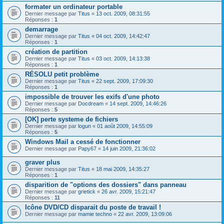
formater un ordinateur portable
Dernier message par
Titus
«
13 oct. 2009, 08:31:55
Réponses :
1
demarrage
Dernier message par
Titus
«
04 oct. 2009, 14:42:47
Réponses :
1
création de partition
Dernier message par
Titus
«
03 oct. 2009, 14:13:38
Réponses :
1
RÉSOLU petit problème
Dernier message par
Titus
«
22 sept. 2009, 17:09:30
Réponses :
1
impossible de trouver les exifs d'une photo
Dernier message par
Docdream
«
14 sept. 2009, 14:46:26
Réponses :
5
[OK] perte systeme de fichiers
Dernier message par
logun
«
01 août 2009, 14:55:09
Réponses :
5
Windows Mail a cessé de fonctionner
Dernier message par
Papy67
«
14 juin 2009, 21:36:02
graver plus
Dernier message par
Titus
«
18 mai 2009, 14:35:27
Réponses :
1
disparition de "options des dossiers" dans panneau
Dernier message par
grietick
«
26 avr. 2009, 15:21:47
Réponses :
11
Icône DVD/CD disparait du poste de travail !
Dernier message par
mamie techno
«
22 avr. 2009, 13:09:06