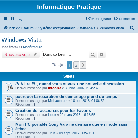
Informatique Pratique
FAQ
M’enregistrer
Connexion
R
Index du forum
Système d'exploitation
Windows
Windows Vista
e
Windows Vista
c
Modérateur :
Modérateurs
h
Rechercher
Recherche avancé
Nouveau sujet
e
1
2
Suivante
76 sujets
r
c
Sujets
h
/!\ A lire /!\ , quand vous ouvrez une nouvelle discussion.
e
Dernier message par
infoprat
«
30 nov. 2006, 19:45:37
r
pourquoi la reparation de demarrage prend du temps
Dernier message par
Michaelcrurn
«
10 oct. 2018, 01:06:52
Réponses :
2
Creation de raccourcis pour les Favoris
Dernier message par
logun
«
29 mars 2016, 16:18:55
Réponses :
1
Mon PC portable Sony Vaio ne démarre que en mode sans
échec.
Dernier message par
Titus
«
09 sept. 2012, 13:49:51
Réponses :
4