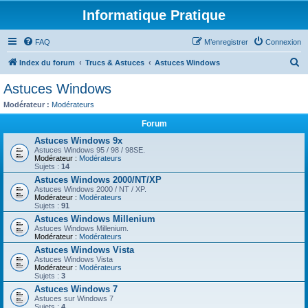
Informatique Pratique
FAQ
M’enregistrer
Connexion
R
Index du forum
Trucs & Astuces
Astuces Windows
e
Astuces Windows
c
Modérateur :
Modérateurs
h
Forum
e
Astuces Windows 9x
r
Astuces Windows 95 / 98 / 98SE.
Modérateur :
Modérateurs
c
Sujets :
14
h
Astuces Windows 2000/NT/XP
Astuces Windows 2000 / NT / XP.
e
Modérateur :
Modérateurs
Sujets :
91
r
Astuces Windows Millenium
Astuces Windows Millenium.
Modérateur :
Modérateurs
Astuces Windows Vista
Astuces Windows Vista
Modérateur :
Modérateurs
Sujets :
3
Astuces Windows 7
Astuces sur Windows 7
Sujets :
4