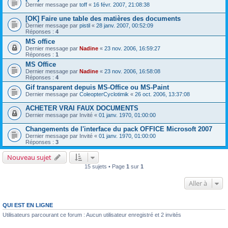
Dernier message par
toff
«
16 févr. 2007, 21:08:38
[OK] Faire une table des matières des documents
Dernier message par
pistil
«
28 janv. 2007, 00:52:09
Réponses :
4
MS office
Dernier message par
Nadine
«
23 nov. 2006, 16:59:27
Réponses :
1
MS Office
Dernier message par
Nadine
«
23 nov. 2006, 16:58:08
Réponses :
4
Gif transparent depuis MS-Office ou MS-Paint
Dernier message par
ColeopterCyclotimik
«
26 oct. 2006, 13:37:08
ACHETER VRAI FAUX DOCUMENTS
Dernier message par
Invité
«
01 janv. 1970, 01:00:00
Changements de l'interface du pack OFFICE Microsoft 2007
Dernier message par
Invité
«
01 janv. 1970, 01:00:00
Réponses :
3
Nouveau sujet
15 sujets • Page
1
sur
1
Aller à
QUI EST EN LIGNE
Utilisateurs parcourant ce forum : Aucun utilisateur enregistré et 2 invités