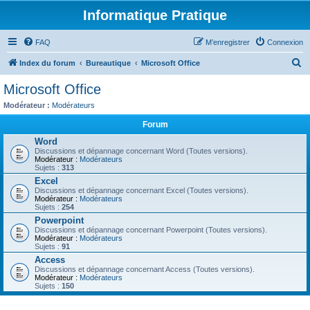
Informatique Pratique
FAQ
M’enregistrer
Connexion
R
Index du forum
Bureautique
Microsoft Office
e
Microsoft Office
c
Modérateur :
Modérateurs
h
Forum
e
Word
r
Discussions et dépannage concernant Word (Toutes versions).
Modérateur :
Modérateurs
c
Sujets :
313
h
Excel
Discussions et dépannage concernant Excel (Toutes versions).
e
Modérateur :
Modérateurs
Sujets :
254
r
Powerpoint
Discussions et dépannage concernant Powerpoint (Toutes versions).
Modérateur :
Modérateurs
Sujets :
91
Access
Discussions et dépannage concernant Access (Toutes versions).
Modérateur :
Modérateurs
Sujets :
150