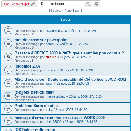
Rechercher
Recherche avancé
Nouveau sujet
15 sujets • Page
1
sur
1
Sujets
Dernier message par
DavidMub
«
20 août 2017, 14:02:34
Réponses :
2
mot de passe sur powerpoint
Dernier message par
cemp
«
26 août 2012, 12:08:39
Réponses :
3
Passage d'OFFICE 2000 à 2007: quels sont les pbs connus ?
Dernier message par
Nadine
«
27 janv. 2012, 12:56:27
Réponses :
3
(ok)office 2007
Dernier message par
mickey
«
26 mars 2011, 15:52:28
Réponses :
10
MSO d'occasion : Doute compatibilité Clé de licence/CD-ROM
Dernier message par
logun
«
22 nov. 2010, 22:05:33
Réponses :
1
[OK] MS OFFICE 2007
Dernier message par
mamie techno
«
23 janv. 2008, 17:43:23
Réponses :
8
Problème Barre d'outils
Dernier message par
toff
«
02 mars 2007, 17:54:30
message d'erreur runtime erreur avec WORD 2000
Dernier message par
chris13000
«
28 févr. 2007, 16:18:36
[OK]fichier mdb erreur