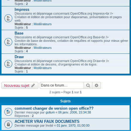
Modérateur :
Modérateurs
Sujets :
2
Impress
Discussions et dépannage concernant OpenOffice.org Impress<br />
Création et édition de présentation pour diaporamas, présentations et pages
web.
Modérateur :
Modérateurs
Sujets :
5
Base
Discussions et dépannage concernant OpenOffice.org Base<br />
Gestion de base de données, création de requêtes et rapports pour mieux gérer
les informations.
Modérateur :
Modérateurs
Sujets :
4
Draw
Discussions et dépannage concernant OpenOffice.org Draw<br />
Création et édition de dessins, d'organigrames et de logos.
Modérateur :
Modérateurs
Sujets :
1
Rechercher
Recherche avancé
Nouveau sujet
2 sujets • Page
1
sur
1
Sujets
comment changer de version open office??
Dernier message par
gollum
«
06 janv. 2006, 15:34:38
Réponses :
2
ACHETER VRAI FAUX DOCUMENTS
Dernier message par
Invité
«
01 janv. 1970, 01:00:00