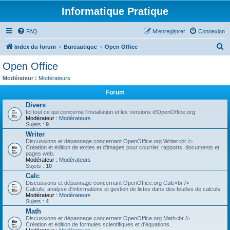
Informatique Pratique
FAQ
M’enregistrer
Connexion
R
Index du forum
Bureautique
Open Office
e
Open Office
c
Modérateur :
Modérateurs
h
Forum
e
Divers
r
Ici tout ce qui concerne l'installation et les versions d'OpenOffice.org
Modérateur :
Modérateurs
c
Sujets :
9
h
Writer
Discussions et dépannage concernant OpenOffice.org Writer<br />
e
Création et édition de textes et d'images pour courrier, rapports, documents et
pages web.
r
Modérateur :
Modérateurs
Sujets :
10
Calc
Discussions et dépannage concernant OpenOffice.org Calc<br />
Calculs, analyse d'informations et gestion de listes dans des feuilles de calculs.
Modérateur :
Modérateurs
Sujets :
4
Math
Discussions et dépannage concernant OpenOffice.org Math<br />
Création et édition de formules scientifiques et d'équations.