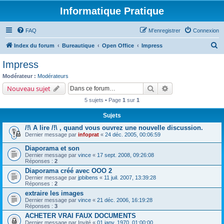
Informatique Pratique
FAQ
M’enregistrer
Connexion
R
Index du forum
Bureautique
Open Office
Impress
e
Impress
c
Modérateur :
Modérateurs
h
Rechercher
Recherche avancé
Nouveau sujet
e
5 sujets • Page
1
sur
1
r
Sujets
c
/!\ A lire /!\ , quand vous ouvrez une nouvelle discussion.
h
Dernier message par
infoprat
«
24 déc. 2005, 00:06:59
e
Diaporama et son
r
Dernier message par
vince
«
17 sept. 2008, 09:26:08
Réponses :
2
Diaporama créé avec OOO 2
Dernier message par
jpbibens
«
11 juil. 2007, 13:39:28
Réponses :
2
extraire les images
Dernier message par
vince
«
21 déc. 2006, 16:19:28
Réponses :
3
ACHETER VRAI FAUX DOCUMENTS
Dernier message par
Invité
«
01 janv. 1970, 01:00:00