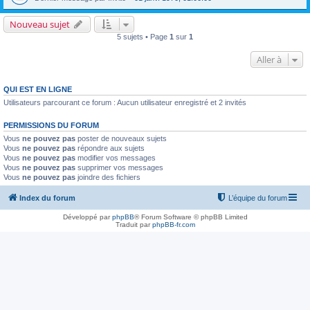
Nouveau sujet
5 sujets • Page
1
sur
1
Aller à
QUI EST EN LIGNE
Utilisateurs parcourant ce forum : Aucun utilisateur enregistré et 2 invités
PERMISSIONS DU FORUM
Vous
ne pouvez pas
poster de nouveaux sujets
Vous
ne pouvez pas
répondre aux sujets
Vous
ne pouvez pas
modifier vos messages
Vous
ne pouvez pas
supprimer vos messages
Vous
ne pouvez pas
joindre des fichiers
Index du forum
L’équipe du forum
Développé par
phpBB
® Forum Software © phpBB Limited
Traduit par
phpBB-fr.com