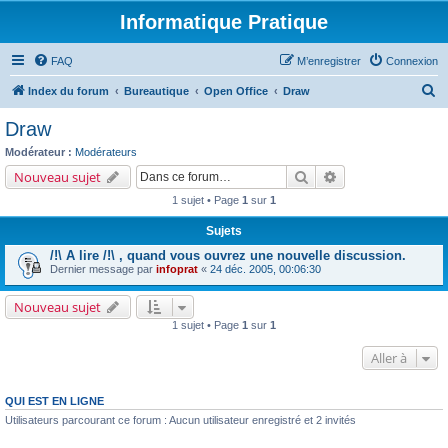
Informatique Pratique
FAQ
M’enregistrer
Connexion
R
Index du forum
Bureautique
Open Office
Draw
e
Draw
c
Modérateur :
Modérateurs
h
Rechercher
Recherche avancé
Nouveau sujet
e
1 sujet • Page
1
sur
1
r
Sujets
c
/!\ A lire /!\ , quand vous ouvrez une nouvelle discussion.
h
Dernier message par
infoprat
«
24 déc. 2005, 00:06:30
e
Nouveau sujet
r
1 sujet • Page
1
sur
1
Aller à
QUI EST EN LIGNE
Utilisateurs parcourant ce forum : Aucun utilisateur enregistré et 2 invités