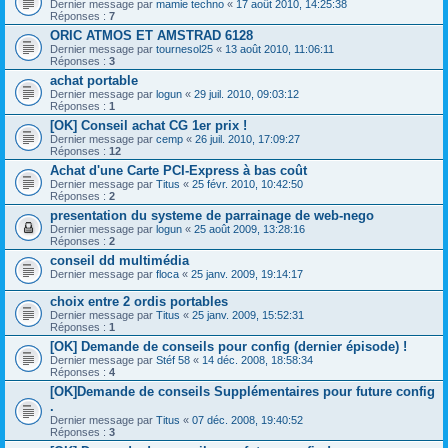
Dernier message par
mamie techno
«
17 août 2010, 14:25:38
Réponses :
7
ORIC ATMOS ET AMSTRAD 6128
Dernier message par
tournesol25
«
13 août 2010, 11:06:11
Réponses :
3
achat portable
Dernier message par
logun
«
29 juil. 2010, 09:03:12
Réponses :
1
[OK] Conseil achat CG 1er prix !
Dernier message par
cemp
«
26 juil. 2010, 17:09:27
Réponses :
12
Achat d'une Carte PCI-Express à bas coût
Dernier message par
Titus
«
25 févr. 2010, 10:42:50
Réponses :
2
presentation du systeme de parrainage de web-nego
Dernier message par
logun
«
25 août 2009, 13:28:16
Réponses :
2
conseil dd multimédia
Dernier message par
floca
«
25 janv. 2009, 19:14:17
choix entre 2 ordis portables
Dernier message par
Titus
«
25 janv. 2009, 15:52:31
Réponses :
1
[OK] Demande de conseils pour config (dernier épisode) !
Dernier message par
Stéf 58
«
14 déc. 2008, 18:58:34
Réponses :
4
[OK]Demande de conseils Supplémentaires pour future config
.
Dernier message par
Titus
«
07 déc. 2008, 19:40:52
Réponses :
3