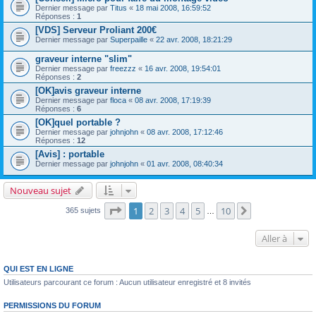
Dernier message par
Titus
«
18 mai 2008, 16:59:52
Réponses :
1
[VDS] Serveur Proliant 200€
Dernier message par
Superpaille
«
22 avr. 2008, 18:21:29
graveur interne "slim"
Dernier message par
freezzz
«
16 avr. 2008, 19:54:01
Réponses :
2
[OK]avis graveur interne
Dernier message par
floca
«
08 avr. 2008, 17:19:39
Réponses :
6
[OK]quel portable ?
Dernier message par
johnjohn
«
08 avr. 2008, 17:12:46
Réponses :
12
[Avis] : portable
Dernier message par
johnjohn
«
01 avr. 2008, 08:40:34
Nouveau sujet
Page
1
sur
10
1
2
3
4
5
10
Suivante
365 sujets
…
Aller à
QUI EST EN LIGNE
Utilisateurs parcourant ce forum : Aucun utilisateur enregistré et 8 invités
PERMISSIONS DU FORUM