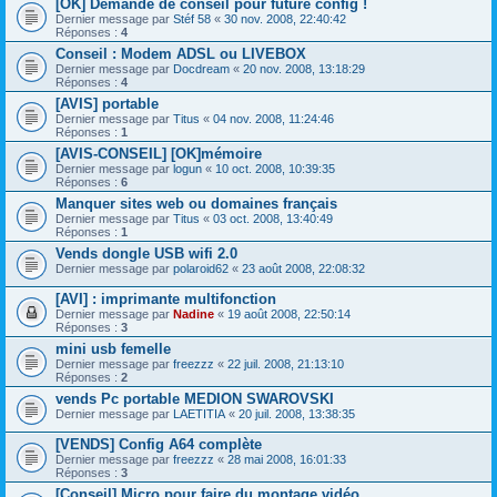
[OK] Demande de conseil pour future config !
Dernier message par
Stéf 58
«
30 nov. 2008, 22:40:42
Réponses :
4
Conseil : Modem ADSL ou LIVEBOX
Dernier message par
Docdream
«
20 nov. 2008, 13:18:29
Réponses :
4
[AVIS] portable
Dernier message par
Titus
«
04 nov. 2008, 11:24:46
Réponses :
1
[AVIS-CONSEIL] [OK]mémoire
Dernier message par
logun
«
10 oct. 2008, 10:39:35
Réponses :
6
Manquer sites web ou domaines français
Dernier message par
Titus
«
03 oct. 2008, 13:40:49
Réponses :
1
Vends dongle USB wifi 2.0
Dernier message par
polaroid62
«
23 août 2008, 22:08:32
[AVI] : imprimante multifonction
Dernier message par
Nadine
«
19 août 2008, 22:50:14
Réponses :
3
mini usb femelle
Dernier message par
freezzz
«
22 juil. 2008, 21:13:10
Réponses :
2
vends Pc portable MEDION SWAROVSKI
Dernier message par
LAETITIA
«
20 juil. 2008, 13:38:35
[VENDS] Config A64 complète
Dernier message par
freezzz
«
28 mai 2008, 16:01:33
Réponses :
3
[Conseil] Micro pour faire du montage vidéo