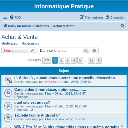
Informatique Pratique
FAQ
M’enregistrer
Connexion
R
Index du forum
Matériels
Achat & Vente
e
Achat & Vente
c
Modérateur :
Modérateurs
h
Rechercher
Recherche avancé
Nouveau sujet
e
Page
1
sur
10
1
2
3
4
5
10
Suivante
365 sujets
r
…
c
Sujets
h
/!\ A lire /!\ , quand vous ouvrez une nouvelle discussion.
e
Dernier message par
infoprat
«
10 déc. 2005, 02:05:01
r
Carte video à remplacer, optimiser..........
Dernier message par
Titus
«
07 avr. 2013, 14:46:47
Réponses :
1
quel site est mieux?
Dernier message par
Titus
«
26 déc. 2012, 16:25:46
Réponses :
2
Tablette tactile Android 8"
Dernier message par
Titus
«
08 nov. 2012, 17:21:26
WIN 7 Pro 32 et 64 bits disponibles dans un même portable ?