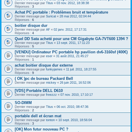
Dernier message par
Titus
«
03 nov. 2012, 18:38:38
Réponses :
3
Achat PC portable : Problèmes bruit et température
Dernier message par
Suricat
«
28 mai 2012, 02:04:44
Réponses :
6
boitier disque dur
Dernier message par
AF
«
02 janv. 2012, 17:17:31
Réponses :
4
Quel DD Sata acheté pour une CM Gigabyte GA-7VT600 1394 ?
Dernier message par
Titus
«
13 sept. 2011, 17:11:23
Réponses :
5
[VENDU] Ordinateur PC portable hp pavilion dv6-3160sf (400€)
Dernier message par
eser
«
31 août 2011, 21:45:27
Réponses :
1
achat boitier disque dur externe
Dernier message par
funkyjames
«
11 juil. 2011, 18:27:55
Réponses :
9
( OK )pc de bureau Packard Bell
Dernier message par
mickey
«
26 juin 2011, 16:52:06
[VDS] Portable DELL D610
Dernier message par
freezzz
«
07 nov. 2010, 17:10:17
SO-DIMM
Dernier message par
Titus
«
06 oct. 2010, 08:47:36
Réponses :
2
portable dell et écran mat
Dernier message par
tonton
«
10 sept. 2010, 18:56:04
Réponses :
3
[OK] Mon futur nouveau PC ?