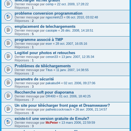
telecharger vb.net gratuit
Dernier message par
cemp
«
22 oct. 2009, 17:28:22
Réponses :
1
probleme conversion programmation
Dernier message par
ngocminh23
«
06 oct. 2010, 03:02:48
Réponses :
2
emplacement de telechargements
Dernier message par
casiopie
«
26 déc. 2008, 14:18:51
Réponses :
5
programme associé à TMP
Dernier message par
eser
«
28 oct. 2007, 16:05:16
Réponses :
1
Logitiel pour photos et retouches
Dernier message par
cenon33
«
13 janv. 2007, 12:35:34
Réponses :
1
Problèmes de téléchargements
Dernier message par
Titus
«
11 janv. 2007, 14:38:55
Réponses :
2
parametre de sécurité
Dernier message par
pakalou94
«
02 oct. 2006, 09:27:06
Réponses :
3
Reccherche soft pour diaporama
Dernier message par
DR400
«
01 oct. 2006, 18:40:25
Réponses :
7
Un site pour télécharger front page et Dreamweaver?
Dernier message par
patheticcockroach
«
26 avr. 2006, 21:14:57
Réponses :
8
existe-t-il une version gratuite de Emule?
Dernier message par
McPeter
«
13 mars 2006, 22:59:59
Réponses :
3