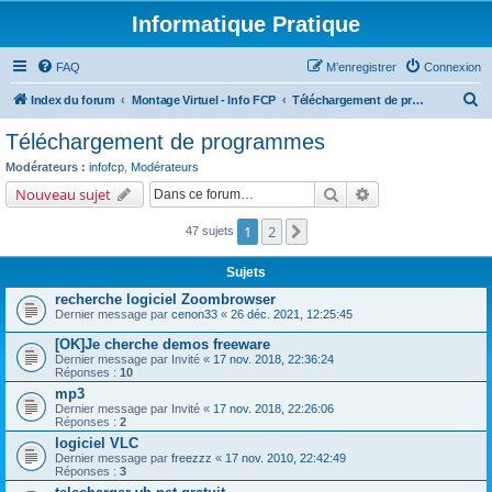
Informatique Pratique
FAQ
M’enregistrer
Connexion
R
Index du forum
Montage Virtuel - Info FCP
Téléchargement de programmes
e
Téléchargement de programmes
c
Modérateurs :
infofcp
,
Modérateurs
h
Rechercher
Recherche avancé
Nouveau sujet
e
1
2
Suivante
47 sujets
r
c
Sujets
h
recherche logiciel Zoombrowser
e
Dernier message par
cenon33
«
26 déc. 2021, 12:25:45
r
[OK]Je cherche demos freeware
Dernier message par
Invité
«
17 nov. 2018, 22:36:24
Réponses :
10
mp3
Dernier message par
Invité
«
17 nov. 2018, 22:26:06
Réponses :
2
logiciel VLC
Dernier message par
freezzz
«
17 nov. 2010, 22:42:49
Réponses :
3