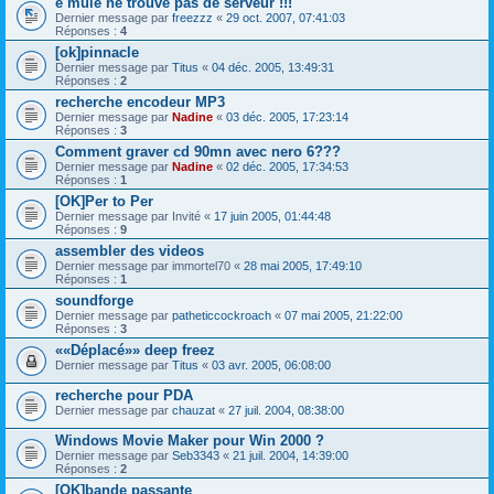
e mule ne trouve pas de serveur !!!
Dernier message par
freezzz
«
29 oct. 2007, 07:41:03
Réponses :
4
[ok]pinnacle
Dernier message par
Titus
«
04 déc. 2005, 13:49:31
Réponses :
2
recherche encodeur MP3
Dernier message par
Nadine
«
03 déc. 2005, 17:23:14
Réponses :
3
Comment graver cd 90mn avec nero 6???
Dernier message par
Nadine
«
02 déc. 2005, 17:34:53
Réponses :
1
[OK]Per to Per
Dernier message par
Invité
«
17 juin 2005, 01:44:48
Réponses :
9
assembler des videos
Dernier message par
immortel70
«
28 mai 2005, 17:49:10
Réponses :
1
soundforge
Dernier message par
patheticcockroach
«
07 mai 2005, 21:22:00
Réponses :
3
««
Déplacé
»» deep freez
Dernier message par
Titus
«
03 avr. 2005, 06:08:00
recherche pour PDA
Dernier message par
chauzat
«
27 juil. 2004, 08:38:00
Windows Movie Maker pour Win 2000 ?
Dernier message par
Seb3343
«
21 juil. 2004, 14:39:00
Réponses :
2
[OK]bande passante