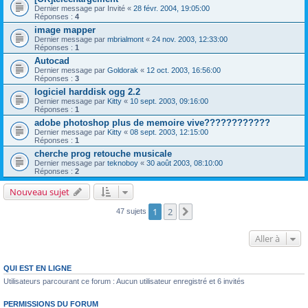
Dernier message par
Invité
«
28 févr. 2004, 19:05:00
Réponses :
4
image mapper
Dernier message par
mbrialmont
«
24 nov. 2003, 12:33:00
Réponses :
1
Autocad
Dernier message par
Goldorak
«
12 oct. 2003, 16:56:00
Réponses :
3
logiciel harddisk ogg 2.2
Dernier message par
Kitty
«
10 sept. 2003, 09:16:00
Réponses :
1
adobe photoshop plus de memoire vive????????????
Dernier message par
Kitty
«
08 sept. 2003, 12:15:00
Réponses :
1
cherche prog retouche musicale
Dernier message par
teknoboy
«
30 août 2003, 08:10:00
Réponses :
2
Nouveau sujet
1
2
Suivante
47 sujets
Aller à
QUI EST EN LIGNE
Utilisateurs parcourant ce forum : Aucun utilisateur enregistré et 6 invités
PERMISSIONS DU FORUM