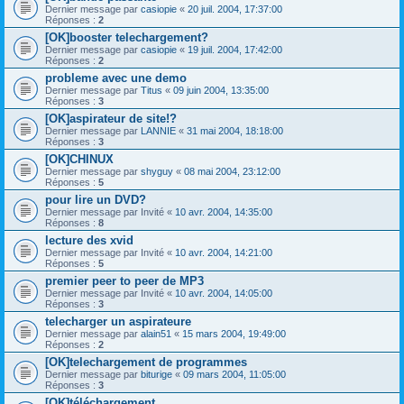
Dernier message par
casiopie
«
20 juil. 2004, 17:37:00
Réponses :
2
[OK]booster telechargement?
Dernier message par
casiopie
«
19 juil. 2004, 17:42:00
Réponses :
2
probleme avec une demo
Dernier message par
Titus
«
09 juin 2004, 13:35:00
Réponses :
3
[OK]aspirateur de site!?
Dernier message par
LANNIE
«
31 mai 2004, 18:18:00
Réponses :
3
[OK]CHINUX
Dernier message par
shyguy
«
08 mai 2004, 23:12:00
Réponses :
5
pour lire un DVD?
Dernier message par
Invité
«
10 avr. 2004, 14:35:00
Réponses :
8
lecture des xvid
Dernier message par
Invité
«
10 avr. 2004, 14:21:00
Réponses :
5
premier peer to peer de MP3
Dernier message par
Invité
«
10 avr. 2004, 14:05:00
Réponses :
3
telecharger un aspirateure
Dernier message par
alain51
«
15 mars 2004, 19:49:00
Réponses :
2
[OK]telechargement de programmes
Dernier message par
biturige
«
09 mars 2004, 11:05:00
Réponses :
3
[OK]téléchargement