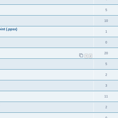
5
10
int (.ppsx)
1
0
20
1
2
5
2
3
11
!
2