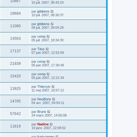
10867
10 juil. 2007, 08:43:24
par
jpbibens
19684
10 juil. 2007, 08:30:37
par
jpbibens
11080
09 juil. 2007, 09:04:29
par
cemp
14563
05 juil. 2007, 18:34:30
par
Titus
17137
07 juin 2007, 12:52:59
par
cemp
21839
05 juin 2007, 17:30:49
par
cemp
15420
05 juin 2007, 12:21:34
par
Thierryiv
13925
11 mai 2007, 10:57:12
par
NeoBoris
14785
04 avr. 2007, 04:54:11
par
Bruns
57642
24 mars 2007, 14:50:08
par
Nadine
11819
10 janv. 2007, 22:08:52
par
funkyjames