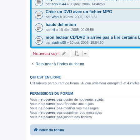
par
zork7544
» 03 janv. 2006, 14:46:59
Créer un DVD avec un fichier MPG
par
Wahl
» 05 nov. 2005, 15:13:32
haute definition
par
nill
» 13 déc. 2005, 09:05:56
mon lecteur CD/DVD n arrive pas a lire certains
par
aladino00
» 20 oct. 2006, 19:04:50
Nouveau sujet
Retourner à l’index du forum
QUI EST EN LIGNE
Utilisateurs parcourant ce forum : Aucun utilisateur enregistré et 4 invités
PERMISSIONS DU FORUM
Vous
ne pouvez pas
poster de nouveaux sujets
Vous
ne pouvez pas
répondre aux sujets
Vous
ne pouvez pas
modifier vos messages
Vous
ne pouvez pas
supprimer vos messages
Vous
ne pouvez pas
joindre des fichiers
Index du forum