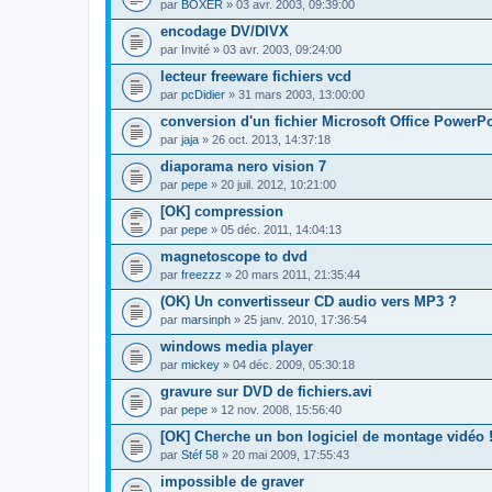
par
BOXER
» 03 avr. 2003, 09:39:00
encodage DV/DIVX
par
Invité
» 03 avr. 2003, 09:24:00
lecteur freeware fichiers vcd
par
pcDidier
» 31 mars 2003, 13:00:00
conversion d'un fichier Microsoft Office PowerPo
par
jaja
» 26 oct. 2013, 14:37:18
diaporama nero vision 7
par
pepe
» 20 juil. 2012, 10:21:00
[OK] compression
par
pepe
» 05 déc. 2011, 14:04:13
magnetoscope to dvd
par
freezzz
» 20 mars 2011, 21:35:44
(OK) Un convertisseur CD audio vers MP3 ?
par
marsinph
» 25 janv. 2010, 17:36:54
windows media player
par
mickey
» 04 déc. 2009, 05:30:18
gravure sur DVD de fichiers.avi
par
pepe
» 12 nov. 2008, 15:56:40
[OK] Cherche un bon logiciel de montage vidéo 
par
Stéf 58
» 20 mai 2009, 17:55:43
impossible de graver