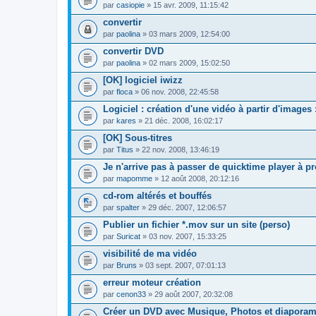
par
casiopie
» 15 avr. 2009, 11:15:42
convertir
par
paolina
» 03 mars 2009, 12:54:00
convertir DVD
par
paolina
» 02 mars 2009, 15:02:50
[OK] logiciel iwizz
par
floca
» 06 nov. 2008, 22:45:58
Logiciel : création d'une vidéo à partir d'images :
par
kares
» 21 déc. 2008, 16:02:17
[OK] Sous-titres
par
Titus
» 22 nov. 2008, 13:46:19
Je n'arrive pas à passer de quicktime player à pr
par
mapomme
» 12 août 2008, 20:12:16
cd-rom altérés et bouffés
par
spalter
» 29 déc. 2007, 12:06:57
Publier un fichier *.mov sur un site (perso)
par
Suricat
» 03 nov. 2007, 15:33:25
visibilité de ma vidéo
par
Bruns
» 03 sept. 2007, 07:01:13
erreur moteur création
par
cenon33
» 29 août 2007, 20:32:08
Créer un DVD avec Musique, Photos et diapora