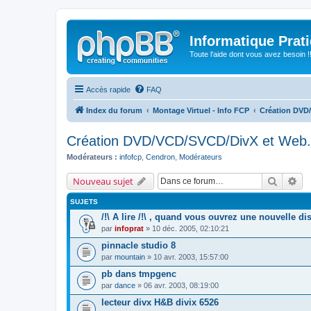
Informatique Prat
Toute l'aide dont vous avez besoin !!
Accès rapide
FAQ
Index du forum
Montage Virtuel - Info FCP
Création DVD
Création DVD/VCD/SVCD/DivX et Web.
Modérateurs :
infofcp
,
Cendron
,
Modérateurs
Recherc
Re
Nouveau sujet
SUJETS
/!\ A lire /!\ , quand vous ouvrez une nouvelle di
par
infoprat
» 10 déc. 2005, 02:10:21
pinnacle studio 8
par
mountain
» 10 avr. 2003, 15:57:00
pb dans tmpgenc
par
dance
» 06 avr. 2003, 08:19:00
lecteur divx H&B divix 6526