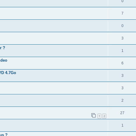
0
7
0
3
r ?
1
ideo
6
DVD 4.7Go
3
3
2
27
1
2
1
us ?