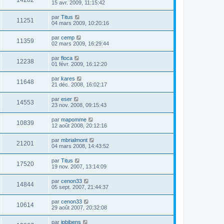
14282
15 avr. 2009, 11:15:42
par
Titus
11251
04 mars 2009, 10:20:16
par
cemp
11359
02 mars 2009, 16:29:44
par
floca
12238
01 févr. 2009, 16:12:20
par
kares
11648
21 déc. 2008, 16:02:17
par
eser
14553
23 nov. 2008, 09:15:43
par
mapomme
10839
12 août 2008, 20:12:16
par
mbrialmont
21201
04 mars 2008, 14:43:52
par
Titus
17520
19 nov. 2007, 13:14:09
par
cenon33
14844
05 sept. 2007, 21:44:37
par
cenon33
10614
29 août 2007, 20:32:08
par
jpbibens