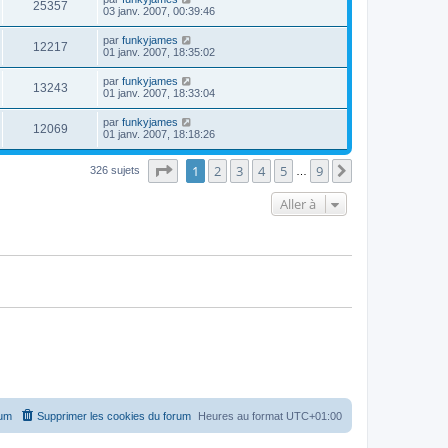
25357
03 janv. 2007, 00:39:46
par
funkyjames
12217
01 janv. 2007, 18:35:02
par
funkyjames
13243
01 janv. 2007, 18:33:04
par
funkyjames
12069
01 janv. 2007, 18:18:26
Page
1
sur
9
1
2
3
4
5
9
Suivante
326 sujets
…
Aller à
rum
Supprimer les cookies du forum
Heures au format
UTC+01:00