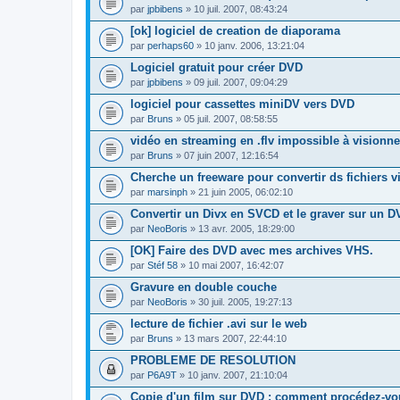
par
jpbibens
» 10 juil. 2007, 08:43:24
[ok] logiciel de creation de diaporama
par
perhaps60
» 10 janv. 2006, 13:21:04
Logiciel gratuit pour créer DVD
par
jpbibens
» 09 juil. 2007, 09:04:29
logiciel pour cassettes miniDV vers DVD
par
Bruns
» 05 juil. 2007, 08:58:55
vidéo en streaming en .flv impossible à visionne
par
Bruns
» 07 juin 2007, 12:16:54
Cherche un freeware pour convertir ds fichiers v
par
marsinph
» 21 juin 2005, 06:02:10
Convertir un Divx en SVCD et le graver sur un 
par
NeoBoris
» 13 avr. 2005, 18:29:00
[OK] Faire des DVD avec mes archives VHS.
par
Stéf 58
» 10 mai 2007, 16:42:07
Gravure en double couche
par
NeoBoris
» 30 juil. 2005, 19:27:13
lecture de fichier .avi sur le web
par
Bruns
» 13 mars 2007, 22:44:10
PROBLEME DE RESOLUTION
par
P6A9T
» 10 janv. 2007, 21:10:04
Copie d'un film sur DVD : comment procédez-vo