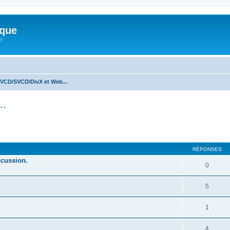
ique
!
/VCD/SVCD/DivX et Web...
..
her
cherche avancée
RÉPONSES
scussion.
0
5
1
4