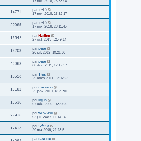
17 nov. 2018, 23:53:00
par
Invité
14771
17 nov. 2018, 23:52:17
par
Invité
20085
17 nov. 2018, 23:11:45
par
Nadine
13542
27 oct. 2013, 12:49:14
par
pepe
13203
20 juil. 2012, 10:21:00
par
pepe
42068
08 déc. 2011, 17:17:57
par
Titus
15516
29 mars 2011, 12:02:23
par
marsinph
13182
25 janv. 2010, 18:21:01
par
logun
13636
07 déc. 2009, 15:20:20
par
webkid90
22916
02 juin 2009, 14:13:18
par
Stéf 58
12413
20 mai 2009, 21:13:51
par
casiopie