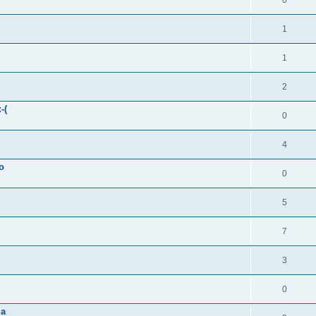
0
1
1
2
-(
0
4
o
0
5
7
3
0
ma