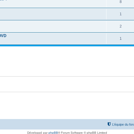
8
1
2
 DVD
1
L’équipe du fo
Développé par
phpBB
® Forum Software © phpBB Limited