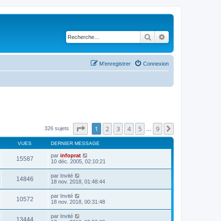
Rechercher
Recherche avancé
M’enregistrer
Connexion
Page
1
sur
9
1
2
3
4
5
9
Suivante
326 sujets
…
VUES
DERNIER MESSAGE
par
infoprat
15587
10 déc. 2005, 02:10:21
par
Invité
14846
18 nov. 2018, 01:48:44
par
Invité
10572
18 nov. 2018, 00:31:48
par
Invité
13444