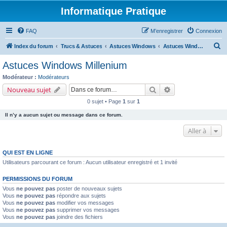
Informatique Pratique
FAQ
M’enregistrer
Connexion
R
Index du forum
Trucs & Astuces
Astuces Windows
Astuces Windows Millenium
e
Astuces Windows Millenium
c
Modérateur :
Modérateurs
h
Rechercher
Recherche avancé
Nouveau sujet
e
0 sujet • Page
1
sur
1
r
Il n’y a aucun sujet ou message dans ce forum.
c
Aller à
h
e
QUI EST EN LIGNE
r
Utilisateurs parcourant ce forum : Aucun utilisateur enregistré et 1 invité
PERMISSIONS DU FORUM
Vous
ne pouvez pas
poster de nouveaux sujets
Vous
ne pouvez pas
répondre aux sujets
Vous
ne pouvez pas
modifier vos messages
Vous
ne pouvez pas
supprimer vos messages
Vous
ne pouvez pas
joindre des fichiers