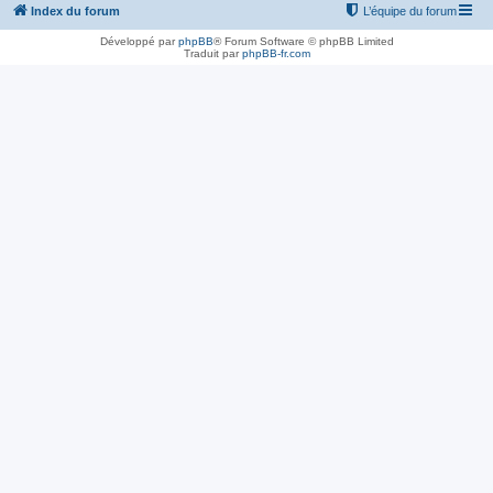
Index du forum
L’équipe du forum
Développé par
phpBB
® Forum Software © phpBB Limited
Traduit par
phpBB-fr.com