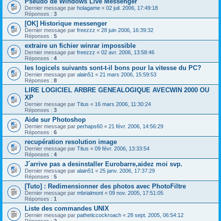
Pseudo de Windows Live Messenger
Dernier message par
holagame
«
02 juil. 2006, 17:49:18
Réponses :
3
[OK] Historique messenger
Dernier message par
freezzz
«
28 juin 2006, 16:39:32
Réponses :
5
extraire un fichier winrar impossible
Dernier message par
freezzz
«
02 avr. 2006, 13:58:46
Réponses :
4
les logicels suivants sont-t-il bons pour la vitesse du PC?
Dernier message par
alain51
«
21 mars 2006, 15:59:53
Réponses :
8
LIRE LOGICIEL ARBRE GENEALOGIQUE AVECWIN 2000 OU
XP
Dernier message par
Titus
«
16 mars 2006, 11:30:24
Réponses :
3
Aide sur Photoshop
Dernier message par
perhaps60
«
21 févr. 2006, 14:56:29
Réponses :
6
recupération resolution image
Dernier message par
Titus
«
09 févr. 2006, 13:33:54
Réponses :
4
J´arrive pas a desinstaller Eurobarre,aidez moi svp.
Dernier message par
alain51
«
25 janv. 2006, 17:37:29
Réponses :
5
[Tuto] : Redimensionner des photos avec PhotoFiltre
Dernier message par
mbrialmont
«
09 nov. 2005, 17:51:05
Réponses :
1
Liste des commandes UNIX
Dernier message par
patheticcockroach
«
28 sept. 2005, 06:54:12
Réponses :
2