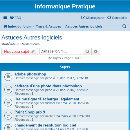
Informatique Pratique
FAQ
M’enregistrer
Connexion
R
Index du forum
Trucs & Astuces
Astuces Autres logiciels
e
Astuces Autres logiciels
c
Modérateur :
Modérateurs
h
Rechercher
Recherche avancé
Nouveau sujet
e
32 sujets • Page
1
sur
1
r
Sujets
c
adobe photoshop
h
Dernier message par
pepe
«
05 déc. 2017, 08:32:18
e
cadrage d'une photo dans photoshop
r
Dernier message par
pepe
«
23 déc. 2016, 09:28:02
Réponses :
2
lire musique télécharger légalement
Dernier message par
vinimel
«
07 avr. 2010, 15:57:07
Réponses :
3
Paint Shop pro 9
Dernier message par
Invité
«
24 mars 2010, 02:40:00
Réponses :
2
changement de resolution logiciel
Dernier message par
lechti
«
11 août 2009, 09:19:06