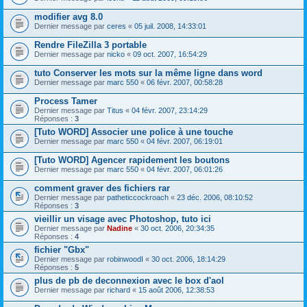
modifier avg 8.0
Dernier message par
ceres
«
05 juil. 2008, 14:33:01
Rendre FileZilla 3 portable
Dernier message par
nicko
«
09 oct. 2007, 16:54:29
tuto Conserver les mots sur la même ligne dans word
Dernier message par
marc 550
«
06 févr. 2007, 00:58:28
Process Tamer
Dernier message par
Titus
«
04 févr. 2007, 23:14:29
Réponses :
3
[Tuto WORD] Associer une police à une touche
Dernier message par
marc 550
«
04 févr. 2007, 06:19:01
[Tuto WORD] Agencer rapidement les boutons
Dernier message par
marc 550
«
04 févr. 2007, 06:01:26
comment graver des fichiers rar
Dernier message par
patheticcockroach
«
23 déc. 2006, 08:10:52
Réponses :
3
vieillir un visage avec Photoshop, tuto ici
Dernier message par
Nadine
«
30 oct. 2006, 20:34:35
Réponses :
4
fichier "Gbx"
Dernier message par
robinwoodI
«
30 oct. 2006, 18:14:29
Réponses :
5
plus de pb de deconnexion avec le box d'aol
Dernier message par
richard
«
15 août 2006, 12:38:53