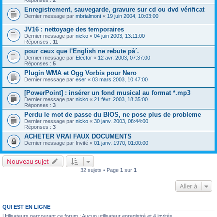
Enregistrement, sauvegarde, gravure sur cd ou dvd vérificat
Dernier message par
mbrialmont
«
19 juin 2004, 10:03:00
JV16 : nettoyage des temporaires
Dernier message par
nicko
«
04 juin 2003, 13:11:00
Réponses :
11
pour ceux que l'English ne rebute pà´.
Dernier message par
Elector
«
12 avr. 2003, 07:37:00
Réponses :
5
Plugin WMA et Ogg Vorbis pour Nero
Dernier message par
eser
«
03 mars 2003, 10:47:00
[PowerPoint] : insérer un fond musical au format *.mp3
Dernier message par
nicko
«
21 févr. 2003, 18:35:00
Réponses :
3
Perdu le mot de passe du BIOS, ne pose plus de probleme
Dernier message par
nicko
«
30 janv. 2003, 08:44:00
Réponses :
3
ACHETER VRAI FAUX DOCUMENTS
Dernier message par
Invité
«
01 janv. 1970, 01:00:00
Nouveau sujet
32 sujets • Page
1
sur
1
Aller à
QUI EST EN LIGNE
Utilisateurs parcourant ce forum : Aucun utilisateur enregistré et 4 invités