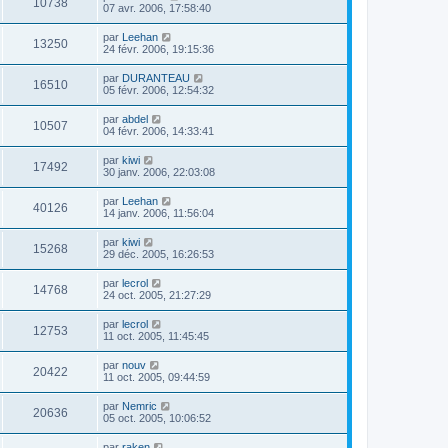
10738
07 avr. 2006, 17:58:40
par
Leehan
13250
24 févr. 2006, 19:15:36
par
DURANTEAU
16510
05 févr. 2006, 12:54:32
par
abdel
10507
04 févr. 2006, 14:33:41
par
kiwi
17492
30 janv. 2006, 22:03:08
par
Leehan
40126
14 janv. 2006, 11:56:04
par
kiwi
15268
29 déc. 2005, 16:26:53
par
lecrol
14768
24 oct. 2005, 21:27:29
par
lecrol
12753
11 oct. 2005, 11:45:45
par
nouv
20422
11 oct. 2005, 09:44:59
par
Nemric
20636
05 oct. 2005, 10:06:52
par
raken