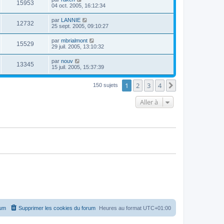
15953
04 oct. 2005, 16:12:34
par
LANNIE
12732
25 sept. 2005, 09:10:27
par
mbrialmont
15529
29 juil. 2005, 13:10:32
par
nouv
13345
15 juil. 2005, 15:37:39
1
2
3
4
Suivante
150 sujets
Aller à
rum
Supprimer les cookies du forum
Heures au format
UTC+01:00