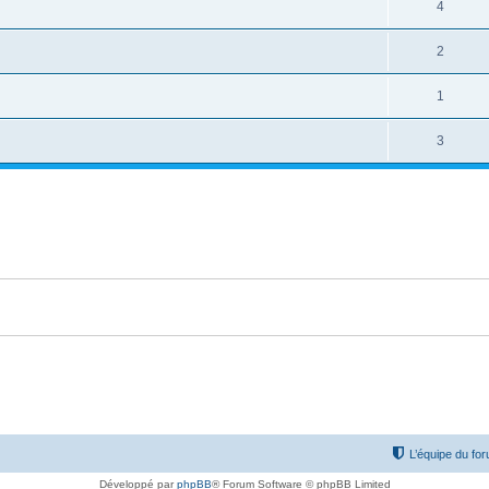
4
2
1
3
L’équipe du fo
Développé par
phpBB
® Forum Software © phpBB Limited