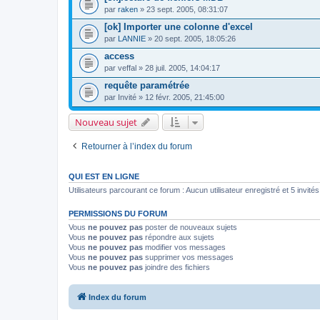
par
raken
» 23 sept. 2005, 08:31:07
[ok] Importer une colonne d'excel
par
LANNIE
» 20 sept. 2005, 18:05:26
access
par
veffal
» 28 juil. 2005, 14:04:17
requête paramétrée
par
Invité
» 12 févr. 2005, 21:45:00
Nouveau sujet
Retourner à l’index du forum
QUI EST EN LIGNE
Utilisateurs parcourant ce forum : Aucun utilisateur enregistré et 5 invités
PERMISSIONS DU FORUM
Vous
ne pouvez pas
poster de nouveaux sujets
Vous
ne pouvez pas
répondre aux sujets
Vous
ne pouvez pas
modifier vos messages
Vous
ne pouvez pas
supprimer vos messages
Vous
ne pouvez pas
joindre des fichiers
Index du forum