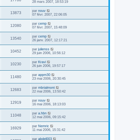
17700
28 mars 2007, 18:53:19
par
nouv
13873
07 févr. 2007, 22:06:05
par
cemp
12080
07 févr. 2007, 15:48:09
par
cemp
13540
26 janv. 2007, 12:17:21
par
julienss
10452
29 juin 2006, 10:56:12
par
Kravi
10230
26 juin 2006, 19:57:17
par
appm30
11480
23 mai 2006, 20:30:45
par
mbrialmont
12683
22 mai 2006, 13:50:42
par
nouv
12919
16 mai 2006, 18:13:03
par
a.hbn
11048
12 mai 2006, 09:15:42
par
Nemric
16929
11 mai 2006, 15:31:42
par
abdel003