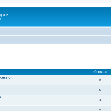
ique
!
her
cherche avancée
RÉPONSES
scussion.
0
5
?
3
2