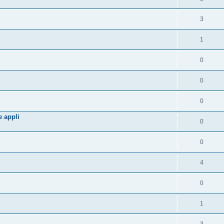
3
1
0
0
0
e appli
0
0
4
0
1