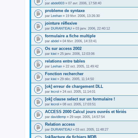
par
abdel003
» 07 avr. 2006, 17:58:40
probleme de syntaxe
par
Leehan
» 19 févr. 2006, 13:26:30
jointure réflexive
par
DURANTEAU
» 03 janv. 2006, 22:40:12
formulaire a fiche multiple
par
abdel
» 04 févr. 2006, 14:33:41
Os sur access 2002
par
kiwi
» 25 janv. 2006, 12:03:06
relations entre tables
par
Leehan
» 22 oct. 2005, 11:49:42
Fonction rechercher
par
kiwi
» 29 déc. 2005, 11:14:50
[ok] erreur de chargement DLL
par
lecrol
» 24 oct. 2005, 11:14:01
[ok] clause select sur un formulaire !
par
lecrol
» 08 oct. 2005, 17:03:51
ACCESS 2000 Calcul jours ouvrés et fériés
par
davidlemp
» 29 sept. 2005, 14:57:54
Relation access
par
DURANTEAU
» 03 oct. 2005, 11:48:27
[ok]lecture de fichiers MDB