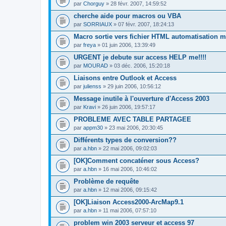
par
Chorguy
» 28 févr. 2007, 14:59:52
cherche aide pour macros ou VBA
par
SORRIAUX
» 07 févr. 2007, 18:24:13
Macro sortie vers fichier HTML automatisation m
par
freya
» 01 juin 2006, 13:39:49
URGENT je debute sur access HELP me!!!!
par
MOURAD
» 03 déc. 2006, 15:20:18
Liaisons entre Outlook et Access
par
julienss
» 29 juin 2006, 10:56:12
Message inutile à l'ouverture d'Access 2003
par
Kravi
» 26 juin 2006, 19:57:17
PROBLEME AVEC TABLE PARTAGEE
par
appm30
» 23 mai 2006, 20:30:45
Différents types de conversion??
par
a.hbn
» 22 mai 2006, 09:02:03
[OK]Comment concaténer sous Access?
par
a.hbn
» 16 mai 2006, 10:46:02
Problème de requête
par
a.hbn
» 12 mai 2006, 09:15:42
[OK]Liaison Access2000-ArcMap9.1
par
a.hbn
» 11 mai 2006, 07:57:10
problem win 2003 serveur et access 97