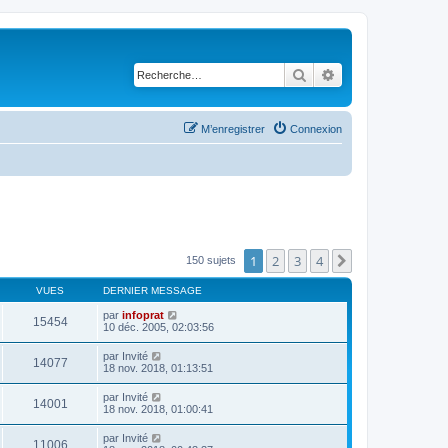
Rechercher
Recherche avancé
M’enregistrer
Connexion
1
2
3
4
Suivante
150 sujets
VUES
DERNIER MESSAGE
par
infoprat
15454
10 déc. 2005, 02:03:56
par
Invité
14077
18 nov. 2018, 01:13:51
par
Invité
14001
18 nov. 2018, 01:00:41
par
Invité
11006