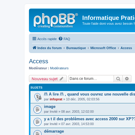
Informatique Prat
Toute l'aide dont vous avez besoin !!
Accès rapide
FAQ
Index du forum
Bureautique
Microsoft Office
Access
Access
Modérateur :
Modérateurs
Recherc
Re
Nouveau sujet
SUJETS
/!\ A lire /!\ , quand vous ouvrez une nouvelle di
par
infoprat
» 10 déc. 2005, 02:03:56
image
par
Invité
» 08 avr. 2003, 12:02:00
y a t il des problèmes avec access 2000 sur XP?
par
Invité
» 07 avr. 2003, 14:53:00
démarrage