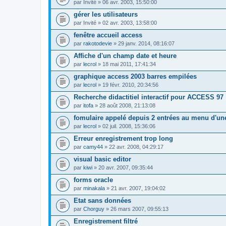
par
Invité
» 06 avr. 2003, 15:50:00
gérer les utilisateurs
par
Invité
» 02 avr. 2003, 13:58:00
fenêtre accueil access
par
rakotodevie
» 29 janv. 2014, 08:16:07
Affiche d'un champ date et heure
par
lecrol
» 18 mai 2011, 17:41:34
graphique access 2003 barres empilées
par
lecrol
» 19 févr. 2010, 20:34:56
Recherche didactitiel interactif pour ACCESS 97
par
itofa
» 28 août 2008, 21:13:08
fomulaire appelé depuis 2 entrées au menu d'un
par
lecrol
» 02 juil. 2008, 15:36:06
Erreur enregistrement trop long
par
camy44
» 22 avr. 2008, 04:29:17
visual basic editor
par
kiwi
» 20 avr. 2007, 09:35:44
forms oracle
par
minakala
» 21 avr. 2007, 19:04:02
Etat sans données
par
Chorguy
» 26 mars 2007, 09:55:13
Enregistrement filtré