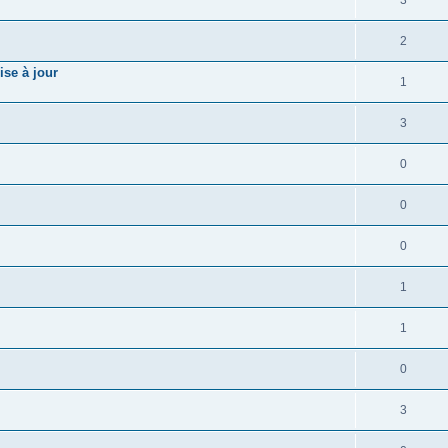
3
2
ise à jour
1
3
0
0
0
1
1
0
3