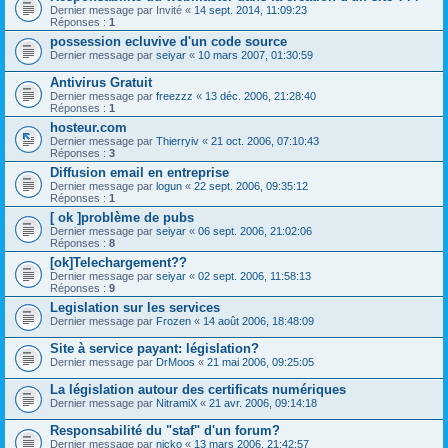
Dernier message par
Invité
«
14 sept. 2014, 11:09:23
Réponses :
1
possession ecluvive d'un code source
Dernier message par
seiyar
«
10 mars 2007, 01:30:59
Antivirus Gratuit
Dernier message par
freezzz
«
13 déc. 2006, 21:28:40
Réponses :
1
hosteur.com
Dernier message par
Thierryiv
«
21 oct. 2006, 07:10:43
Réponses :
3
Diffusion email en entreprise
Dernier message par
logun
«
22 sept. 2006, 09:35:12
Réponses :
1
[ ok ]problème de pubs
Dernier message par
seiyar
«
06 sept. 2006, 21:02:06
Réponses :
8
[ok]Telechargement??
Dernier message par
seiyar
«
02 sept. 2006, 11:58:13
Réponses :
9
Legislation sur les services
Dernier message par
Frozen
«
14 août 2006, 18:48:09
Site à service payant: législation?
Dernier message par
DrMoos
«
21 mai 2006, 09:25:05
La législation autour des certificats numériques
Dernier message par
NitramiX
«
21 avr. 2006, 09:14:18
Responsabilité du "staf" d'un forum?
Dernier message par
nicko
«
13 mars 2006, 21:42:57