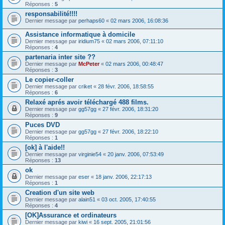
Réponses :
5
responsabilité!!!!
Dernier message par
perhaps60
«
02 mars 2006, 16:08:36
Assistance informatique à domicile
Dernier message par
iridium75
«
02 mars 2006, 07:11:10
Réponses :
4
partenaria inter site ??
Dernier message par
McPeter
«
02 mars 2006, 00:48:47
Réponses :
3
Le copier-coller
Dernier message par
criket
«
28 févr. 2006, 18:58:55
Réponses :
6
Relaxé aprés avoir téléchargé 488 films.
Dernier message par
gg57gg
«
27 févr. 2006, 18:31:20
Réponses :
9
Puces DVD
Dernier message par
gg57gg
«
27 févr. 2006, 18:22:10
Réponses :
1
[ok] à l'aide!!
Dernier message par
virginie54
«
20 janv. 2006, 07:53:49
Réponses :
13
ok
Dernier message par
eser
«
18 janv. 2006, 22:17:13
Réponses :
1
Creation d'un site web
Dernier message par
alain51
«
03 oct. 2005, 17:40:55
Réponses :
4
[OK]Assurance et ordinateurs
Dernier message par
kiwi
«
16 sept. 2005, 21:01:56