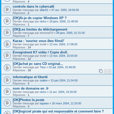
Réponses :
4
controle dans le cybercafé
Dernier message par
alain51
«
07 avr. 2005, 18:50:00
Réponses :
2
[OK]Ai-je de copier Windows XP ?
Dernier message par
nicko
«
18 janv. 2005, 21:48:00
Réponses :
1
[OK]Les limites du téléchargement
Dernier message par
immortel70
«
08 janv. 2005, 01:31:00
Réponses :
7
Kazaa : 'souriez vous êtes filmé!'
Dernier message par
Invité
«
13 nov. 2004, 17:08:00
Réponses :
14
Enregistrent K7 vidéo / Copie divX.
Dernier message par
Invité
«
13 nov. 2004, 16:55:00
Réponses :
12
[OK]achat pc sans CD original...
Dernier message par
Titus
«
02 juil. 2004, 15:48:00
Réponses :
18
1
2
informatique et liberté
Dernier message par
stalion
«
15 juin 2004, 21:04:00
Réponses :
3
nom de domaine en .fr
Dernier message par
nicko
«
11 avr. 2004, 15:20:00
Réponses :
1
[OK]Photos la poste
Dernier message par
tagatao
«
26 mars 2004, 12:20:00
Réponses :
3
[OK]logiciel pirate qui est responsable et comment faire ?