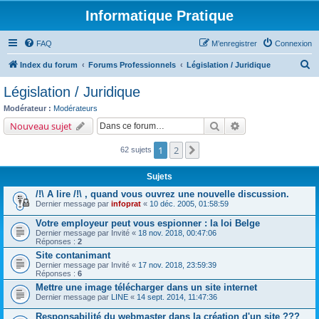
Informatique Pratique
FAQ
M’enregistrer
Connexion
R
Index du forum
Forums Professionnels
Législation / Juridique
e
Législation / Juridique
c
Modérateur :
Modérateurs
h
Rechercher
Recherche avancé
Nouveau sujet
e
1
2
Suivante
62 sujets
r
c
Sujets
h
/!\ A lire /!\ , quand vous ouvrez une nouvelle discussion.
e
Dernier message par
infoprat
«
10 déc. 2005, 01:58:59
r
Votre employeur peut vous espionner : la loi Belge
Dernier message par
Invité
«
18 nov. 2018, 00:47:06
Réponses :
2
Site contanimant
Dernier message par
Invité
«
17 nov. 2018, 23:59:39
Réponses :
6
Mettre une image télécharger dans un site internet
Dernier message par
LINE
«
14 sept. 2014, 11:47:36
Responsabilité du webmaster dans la création d'un site ???