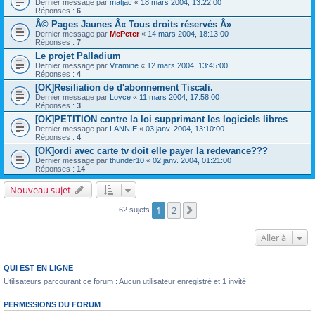
Dernier message par
matjac
«
18 mars 2004, 13:22:00
Réponses :
6
Â© Pages Jaunes Â« Tous droits réservés Â»
Dernier message par
McPeter
«
14 mars 2004, 18:13:00
Réponses :
7
Le projet Palladium
Dernier message par
Vitamine
«
12 mars 2004, 13:45:00
Réponses :
4
[OK]Resiliation de d'abonnement Tiscali.
Dernier message par
Loyce
«
11 mars 2004, 17:58:00
Réponses :
3
[OK]PETITION contre la loi supprimant les logiciels libres
Dernier message par
LANNIE
«
03 janv. 2004, 13:10:00
Réponses :
4
[OK]ordi avec carte tv doit elle payer la redevance???
Dernier message par
thunder10
«
02 janv. 2004, 01:21:00
Réponses :
14
Nouveau sujet
1
2
Suivante
62 sujets
Aller à
QUI EST EN LIGNE
Utilisateurs parcourant ce forum : Aucun utilisateur enregistré et 1 invité
PERMISSIONS DU FORUM