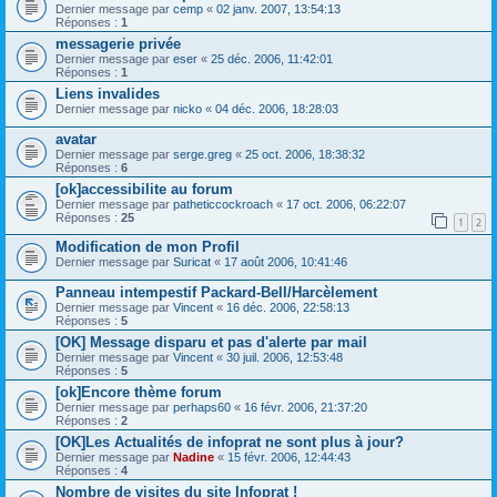
Dernier message par
cemp
«
02 janv. 2007, 13:54:13
Réponses :
1
messagerie privée
Dernier message par
eser
«
25 déc. 2006, 11:42:01
Réponses :
1
Liens invalides
Dernier message par
nicko
«
04 déc. 2006, 18:28:03
avatar
Dernier message par
serge.greg
«
25 oct. 2006, 18:38:32
Réponses :
6
[ok]accessibilite au forum
Dernier message par
patheticcockroach
«
17 oct. 2006, 06:22:07
Réponses :
25
1
2
Modification de mon Profil
Dernier message par
Suricat
«
17 août 2006, 10:41:46
Panneau intempestif Packard-Bell/Harcèlement
Dernier message par
Vincent
«
16 déc. 2006, 22:58:13
Réponses :
5
[OK] Message disparu et pas d'alerte par mail
Dernier message par
Vincent
«
30 juil. 2006, 12:53:48
Réponses :
5
[ok]Encore thème forum
Dernier message par
perhaps60
«
16 févr. 2006, 21:37:20
Réponses :
2
[OK]Les Actualités de infoprat ne sont plus à jour?
Dernier message par
Nadine
«
15 févr. 2006, 12:44:43
Réponses :
4
Nombre de visites du site Infoprat !