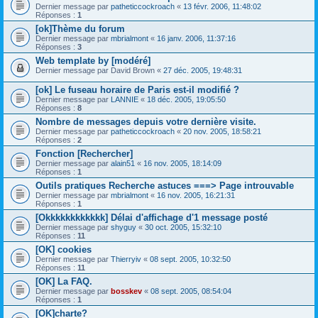
Dernier message par
patheticcockroach
«
13 févr. 2006, 11:48:02
Réponses :
1
[ok]Thème du forum
Dernier message par
mbrialmont
«
16 janv. 2006, 11:37:16
Réponses :
3
Web template by [modéré]
Dernier message par
David Brown
«
27 déc. 2005, 19:48:31
[ok] Le fuseau horaire de Paris est-il modifié ?
Dernier message par
LANNIE
«
18 déc. 2005, 19:05:50
Réponses :
8
Nombre de messages depuis votre dernière visite.
Dernier message par
patheticcockroach
«
20 nov. 2005, 18:58:21
Réponses :
2
Fonction [Rechercher]
Dernier message par
alain51
«
16 nov. 2005, 18:14:09
Réponses :
1
Outils pratiques Recherche astuces ===> Page introuvable
Dernier message par
mbrialmont
«
16 nov. 2005, 16:21:31
Réponses :
1
[Okkkkkkkkkkkk] Délai d'affichage d'1 message posté
Dernier message par
shyguy
«
30 oct. 2005, 15:32:10
Réponses :
11
[OK] cookies
Dernier message par
Thierryiv
«
08 sept. 2005, 10:32:50
Réponses :
11
[OK] La FAQ.
Dernier message par
bosskev
«
08 sept. 2005, 08:54:04
Réponses :
1
[OK]charte?