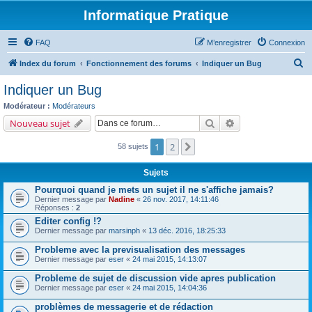
Informatique Pratique
FAQ
M’enregistrer
Connexion
R
Index du forum
Fonctionnement des forums
Indiquer un Bug
e
Indiquer un Bug
c
Modérateur :
Modérateurs
h
Rechercher
Recherche avancé
Nouveau sujet
e
1
2
Suivante
58 sujets
r
c
Sujets
h
Pourquoi quand je mets un sujet il ne s'affiche jamais?
e
Dernier message par
Nadine
«
26 nov. 2017, 14:11:46
Réponses :
2
r
Editer config !?
Dernier message par
marsinph
«
13 déc. 2016, 18:25:33
Probleme avec la previsualisation des messages
Dernier message par
eser
«
24 mai 2015, 14:13:07
Probleme de sujet de discussion vide apres publication
Dernier message par
eser
«
24 mai 2015, 14:04:36
problèmes de messagerie et de rédaction