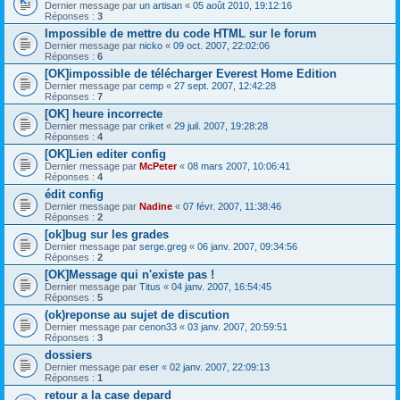
Dernier message par
un artisan
«
05 août 2010, 19:12:16
Réponses :
3
Impossible de mettre du code HTML sur le forum
Dernier message par
nicko
«
09 oct. 2007, 22:02:06
Réponses :
6
[OK]impossible de télécharger Everest Home Edition
Dernier message par
cemp
«
27 sept. 2007, 12:42:28
Réponses :
7
[OK] heure incorrecte
Dernier message par
criket
«
29 juil. 2007, 19:28:28
Réponses :
4
[OK]Lien editer config
Dernier message par
McPeter
«
08 mars 2007, 10:06:41
Réponses :
4
édit config
Dernier message par
Nadine
«
07 févr. 2007, 11:38:46
Réponses :
2
[ok]bug sur les grades
Dernier message par
serge.greg
«
06 janv. 2007, 09:34:56
Réponses :
2
[OK]Message qui n'existe pas !
Dernier message par
Titus
«
04 janv. 2007, 16:54:45
Réponses :
5
(ok)reponse au sujet de discution
Dernier message par
cenon33
«
03 janv. 2007, 20:59:51
Réponses :
3
dossiers
Dernier message par
eser
«
02 janv. 2007, 22:09:13
Réponses :
1
retour a la case depard