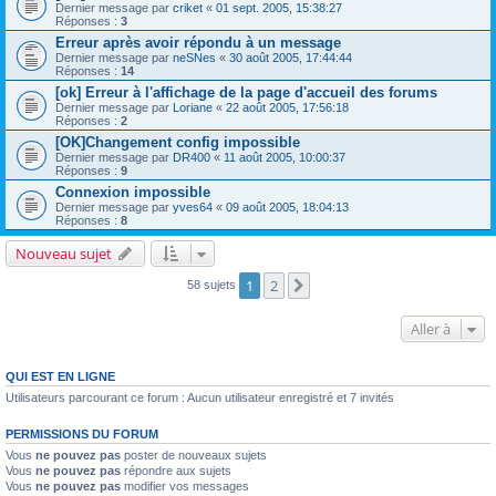
Dernier message par
criket
«
01 sept. 2005, 15:38:27
Réponses :
3
Erreur après avoir répondu à un message
Dernier message par
neSNes
«
30 août 2005, 17:44:44
Réponses :
14
[ok] Erreur à l'affichage de la page d'accueil des forums
Dernier message par
Loriane
«
22 août 2005, 17:56:18
Réponses :
2
[OK]Changement config impossible
Dernier message par
DR400
«
11 août 2005, 10:00:37
Réponses :
9
Connexion impossible
Dernier message par
yves64
«
09 août 2005, 18:04:13
Réponses :
8
Nouveau sujet
1
2
Suivante
58 sujets
Aller à
QUI EST EN LIGNE
Utilisateurs parcourant ce forum : Aucun utilisateur enregistré et 7 invités
PERMISSIONS DU FORUM
Vous
ne pouvez pas
poster de nouveaux sujets
Vous
ne pouvez pas
répondre aux sujets
Vous
ne pouvez pas
modifier vos messages