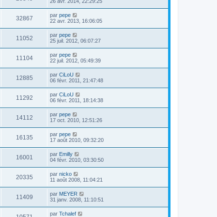
26 avr. 2014, 22:29:25
par
pepe
32867
22 avr. 2013, 16:06:05
par
pepe
11052
25 juil. 2012, 06:07:27
par
pepe
11104
22 juil. 2012, 05:49:39
par
CiLoU
12885
06 févr. 2011, 21:47:48
par
CiLoU
11292
06 févr. 2011, 18:14:38
par
pepe
14112
17 oct. 2010, 12:51:26
par
pepe
16135
17 août 2010, 09:32:20
par
Emilly
16001
04 févr. 2010, 03:30:50
par
nicko
20335
11 août 2008, 11:04:21
par
MEYER
11409
31 janv. 2008, 11:10:51
par
Tchalef