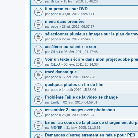
par
Biribis
» 15 févr. 2010, 15:46:26
film première sur DVD
par
pepe
» 30 juil. 2012, 05:59:41
menu dans première
par
pepe
» 25 juil. 2012, 06:07:27
sélectionner plusieurs images sur le plan de trav
par
pepe
» 22 juil. 2012, 05:49:39
accélérer ou ralentir le son
par
CiLoU
» 06 févr. 2011, 21:47:48
Voir un texte s'écrire dans mon projet adobe pr
par
CiLoU
» 06 févr. 2011, 18:14:38
tracé dynamique
par
pepe
» 17 oct. 2010, 06:26:28
quelques photos en fin de film
par
pepe
» 14 août 2010, 15:33:06
Problème Taille de la video se change
par
Emilly
» 02 févr. 2010, 04:59:31
assembler 2 images avec photoshop
par
pepe
» 25 juil. 2008, 09:21:24
Erreur au cours de la phase de chargement du p
par
MEYER
» 31 janv. 2008, 11:10:51
Demandes d'enregistrement en rafale pour PE3