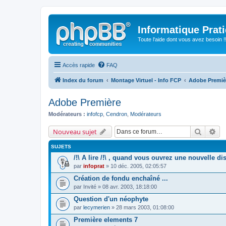
Informatique Prat
Toute l'aide dont vous avez besoin !!
Accès rapide
FAQ
Index du forum
Montage Virtuel - Info FCP
Adobe Premiè
Adobe Première
Modérateurs :
infofcp
,
Cendron
,
Modérateurs
Recherc
Re
Nouveau sujet
SUJETS
/!\ A lire /!\ , quand vous ouvrez une nouvelle di
par
infoprat
» 10 déc. 2005, 02:05:57
Création de fondu enchaîné ...
par
Invité
» 08 avr. 2003, 18:18:00
Question d'un néophyte
par
lecymerien
» 28 mars 2003, 01:08:00
Première elements 7