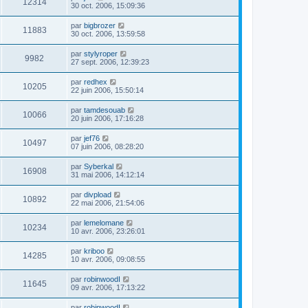
12314
30 oct. 2006, 15:09:36
par
bigbrozer
11883
30 oct. 2006, 13:59:58
par
stylyroper
9982
27 sept. 2006, 12:39:23
par
redhex
10205
22 juin 2006, 15:50:14
par
tamdesouab
10066
20 juin 2006, 17:16:28
par
jef76
10497
07 juin 2006, 08:28:20
par
Syberkal
16908
31 mai 2006, 14:12:14
par
divpload
10892
22 mai 2006, 21:54:06
par
lemelomane
10234
10 avr. 2006, 23:26:01
par
kriboo
14285
10 avr. 2006, 09:08:55
par
robinwoodI
11645
09 avr. 2006, 17:13:22
par
robinwoodI