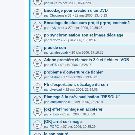
par
jl08
» 25 oct. 2006, 06:43:20
Encodage pour création d'un DVD
par
Choglamsar38
» 22 mai 2006, 13:45:13
Encadage de plusieurs projet prproj enchainé
par
stylyroper
» 27 sept. 2006, 12:39:23
pb synchronisation son et image décalage
par
redhex
» 22 juin 2006, 15:50:14
plus de son
par
tamdesouab
» 20 juin 2006, 17:16:28
Adobe première élements 2.0 et fichiers .VOB
par
jef76
» 07 juin 2006, 08:28:20
probleme d'ouverture de fichier
par
nillsbat
» 17 mars 2006, 13:45:01
Pb d'exportation, décalage du son
par
divpload
» 22 mai 2006, 21:54:06
Plantage à la prévisualisation "RESOLU"
par
lemelomane
» 10 avr. 2006, 23:26:01
[ok] effet?montage en accelerer
par
kriboo
» 01 avr. 2006, 16:33:59
[OK] arret sur image
par
POPO
» 07 avr. 2006, 10:35:29
le son saturé