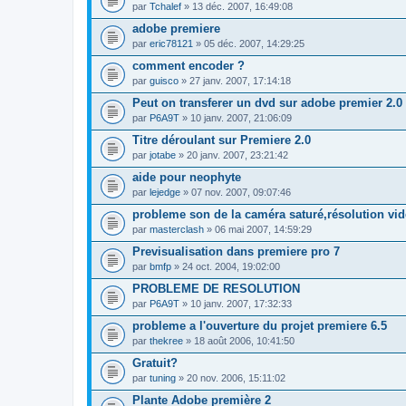
par
Tchalef
» 13 déc. 2007, 16:49:08
adobe premiere
par
eric78121
» 05 déc. 2007, 14:29:25
comment encoder ?
par
guisco
» 27 janv. 2007, 17:14:18
Peut on transferer un dvd sur adobe premier 2.0
par
P6A9T
» 10 janv. 2007, 21:06:09
Titre déroulant sur Premiere 2.0
par
jotabe
» 20 janv. 2007, 23:21:42
aide pour neophyte
par
lejedge
» 07 nov. 2007, 09:07:46
probleme son de la caméra saturé,résolution vi
par
masterclash
» 06 mai 2007, 14:59:29
Previsualisation dans premiere pro 7
par
bmfp
» 24 oct. 2004, 19:02:00
PROBLEME DE RESOLUTION
par
P6A9T
» 10 janv. 2007, 17:32:33
probleme a l'ouverture du projet premiere 6.5
par
thekree
» 18 août 2006, 10:41:50
Gratuit?
par
tuning
» 20 nov. 2006, 15:11:02
Plante Adobe première 2