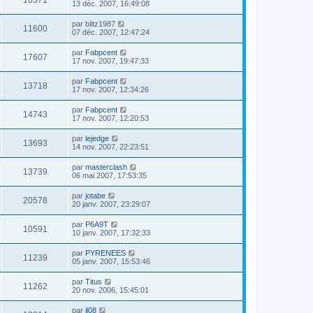
10571
13 déc. 2007, 16:49:08
par
blitz1987
11600
07 déc. 2007, 12:47:24
par
Fabpcent
17607
17 nov. 2007, 19:47:33
par
Fabpcent
13718
17 nov. 2007, 12:34:26
par
Fabpcent
14743
17 nov. 2007, 12:20:53
par
lejedge
13693
14 nov. 2007, 22:23:51
par
masterclash
13739
06 mai 2007, 17:53:35
par
jotabe
20578
20 janv. 2007, 23:29:07
par
P6A9T
10591
10 janv. 2007, 17:32:33
par
PYRENEES
11239
05 janv. 2007, 15:53:46
par
Titus
11262
20 nov. 2006, 15:45:01
par
jl08