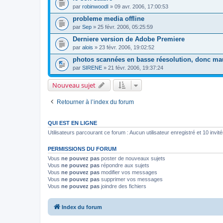
par
robinwoodI
» 09 avr. 2006, 17:00:53
probleme media offline
par
Sep
» 25 févr. 2006, 05:25:59
Derniere version de Adobe Premiere
par
alois
» 23 févr. 2006, 19:02:52
photos scannées en basse réesolution, donc mau
par
SIRENE
» 21 févr. 2006, 19:37:24
Nouveau sujet
Retourner à l’index du forum
QUI EST EN LIGNE
Utilisateurs parcourant ce forum : Aucun utilisateur enregistré et 10 invit
PERMISSIONS DU FORUM
Vous
ne pouvez pas
poster de nouveaux sujets
Vous
ne pouvez pas
répondre aux sujets
Vous
ne pouvez pas
modifier vos messages
Vous
ne pouvez pas
supprimer vos messages
Vous
ne pouvez pas
joindre des fichiers
Index du forum