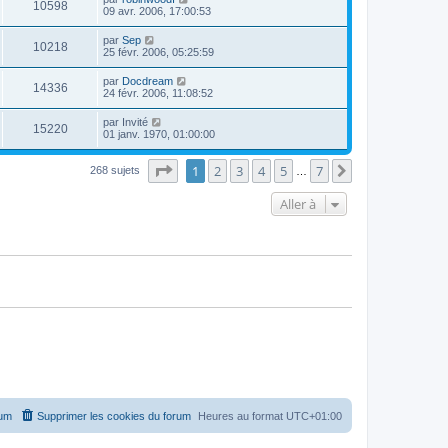
10598
09 avr. 2006, 17:00:53
par
Sep
10218
25 févr. 2006, 05:25:59
par
Docdream
14336
24 févr. 2006, 11:08:52
par
Invité
15220
01 janv. 1970, 01:00:00
Page
1
sur
7
1
2
3
4
5
7
Suivante
268 sujets
…
Aller à
rum
Supprimer les cookies du forum
Heures au format
UTC+01:00