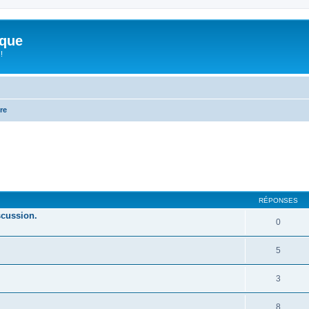
ique
!
re
her
cherche avancée
RÉPONSES
scussion.
0
5
3
8