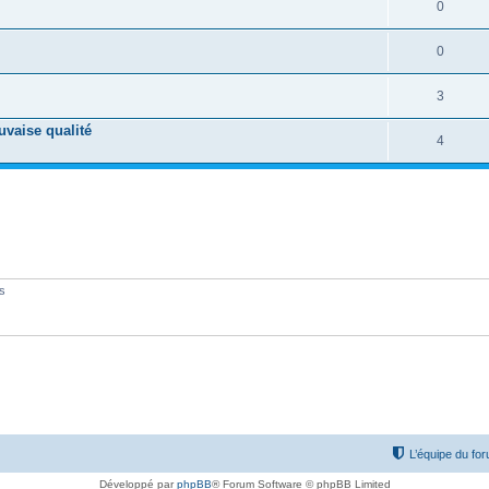
0
0
3
vaise qualité
4
és
L’équipe du fo
Développé par
phpBB
® Forum Software © phpBB Limited