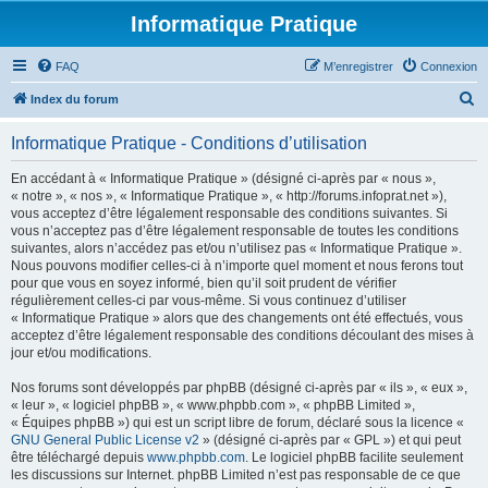
Informatique Pratique
FAQ
M’enregistrer
Connexion
R
Index du forum
e
Informatique Pratique - Conditions d’utilisation
c
h
En accédant à « Informatique Pratique » (désigné ci-après par « nous »,
« notre », « nos », « Informatique Pratique », « http://forums.infoprat.net »),
e
vous acceptez d’être légalement responsable des conditions suivantes. Si
r
vous n’acceptez pas d’être légalement responsable de toutes les conditions
suivantes, alors n’accédez pas et/ou n’utilisez pas « Informatique Pratique ».
c
Nous pouvons modifier celles-ci à n’importe quel moment et nous ferons tout
h
pour que vous en soyez informé, bien qu’il soit prudent de vérifier
régulièrement celles-ci par vous-même. Si vous continuez d’utiliser
e
« Informatique Pratique » alors que des changements ont été effectués, vous
r
acceptez d’être légalement responsable des conditions découlant des mises à
jour et/ou modifications.
Nos forums sont développés par phpBB (désigné ci-après par « ils », « eux »,
« leur », « logiciel phpBB », « www.phpbb.com », « phpBB Limited »,
« Équipes phpBB ») qui est un script libre de forum, déclaré sous la licence «
GNU General Public License v2
» (désigné ci-après par « GPL ») et qui peut
être téléchargé depuis
www.phpbb.com
. Le logiciel phpBB facilite seulement
les discussions sur Internet. phpBB Limited n’est pas responsable de ce que