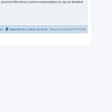
ne pourront être tenus comme responsables en cas de tentative
rum
Supprimer les cookies du forum
Heures au format
UTC+01:00