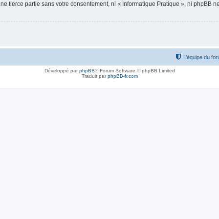
ne tierce partie sans votre consentement, ni « Informatique Pratique », ni phpBB 
L’équipe du fo
Développé par
phpBB
® Forum Software © phpBB Limited
Traduit par
phpBB-fr.com