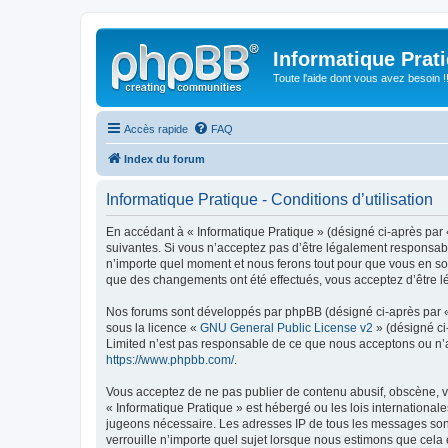
Informatique Prat
Toute l'aide dont vous avez besoin !!
Accès rapide
FAQ
Index du forum
Informatique Pratique - Conditions d’utilisation
En accédant à « Informatique Pratique » (désigné ci-après par «
suivantes. Si vous n’acceptez pas d’être légalement responsable
n’importe quel moment et nous ferons tout pour que vous en soye
que des changements ont été effectués, vous acceptez d’être l
Nos forums sont développés par phpBB (désigné ci-après par « i
sous la licence «
GNU General Public License v2
» (désigné ci
Limited n’est pas responsable de ce que nous acceptons ou n’
https://www.phpbb.com/
.
Vous acceptez de ne pas publier de contenu abusif, obscène, vu
« Informatique Pratique » est hébergé ou les lois international
jugeons nécessaire. Les adresses IP de tous les messages sont
verrouille n’importe quel sujet lorsque nous estimons que cela