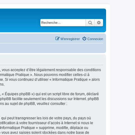
Rechercher
Recherche avancé
M’enregistrer
Connexion
 »), vous acceptez d’être légalement responsable des conditions
ormatique Pratique ». Nous pouvons modifier celles-ci à
. Si vous continuez d’utiliser « Informatique Pratique » alors
ns.
 « Équipes phpBB ») qui est un script libre de forum, déclaré
l phpBB facilite seulement les discussions sur Internet. phpBB
 au sujet de phpBB, veuillez consulter :
qui peut transgresser les lois de votre pays, du pays où
fication à votre fournisseur d’accès à Internet si nous le
Informatique Pratique » supprime, modifie, déplace ou
e vous avez saisies soient stockées dans notre base de