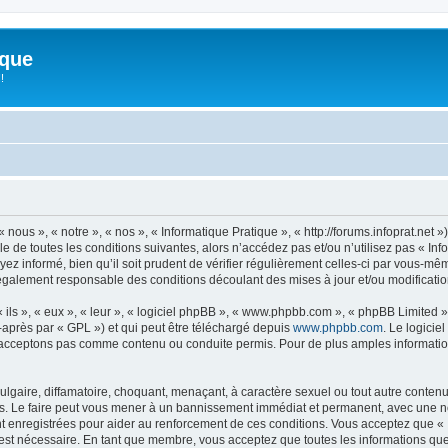
ique
!
 nous », « notre », « nos », « Informatique Pratique », « http://forums.infoprat.net
 de toutes les conditions suivantes, alors n’accédez pas et/ou n’utilisez pas « Inf
z informé, bien qu’il soit prudent de vérifier régulièrement celles-ci par vous-même
également responsable des conditions découlant des mises à jour et/ou modificatio
ls », « eux », « leur », « logiciel phpBB », « www.phpbb.com », « phpBB Limited »,
-après par « GPL ») et qui peut être téléchargé depuis
www.phpbb.com
. Le logicie
acceptons pas comme contenu ou conduite permis. Pour de plus amples informations
lgaire, diffamatoire, choquant, menaçant, à caractère sexuel ou tout autre contenu 
es. Le faire peut vous mener à un bannissement immédiat et permanent, avec une noti
 enregistrées pour aider au renforcement de ces conditions. Vous acceptez que « 
 est nécessaire. En tant que membre, vous acceptez que toutes les informations qu