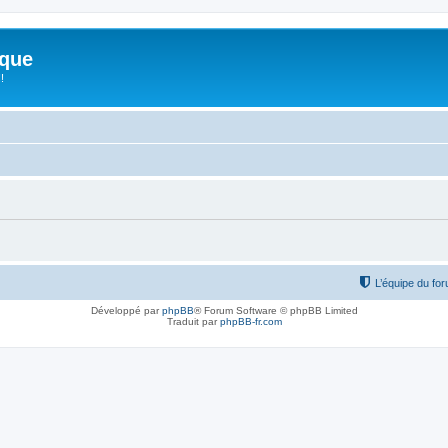
ique
!
L’équipe du fo
Développé par
phpBB
® Forum Software © phpBB Limited
Traduit par
phpBB-fr.com