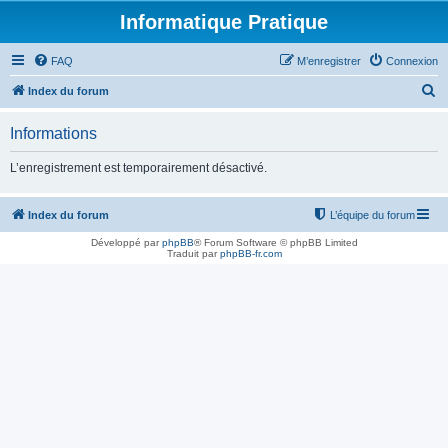
Informatique Pratique
FAQ
M’enregistrer
Connexion
R
Index du forum
e
Informations
c
h
L’enregistrement est temporairement désactivé.
e
r
Index du forum
L’équipe du forum
c
Développé par
phpBB
® Forum Software © phpBB Limited
Traduit par
phpBB-fr.com
h
e
r