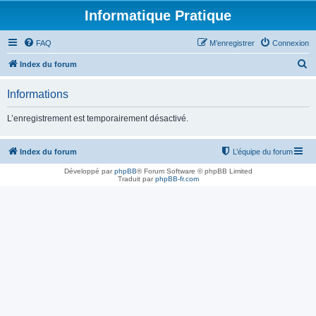
Informatique Pratique
FAQ
M’enregistrer
Connexion
R
Index du forum
e
Informations
c
h
L’enregistrement est temporairement désactivé.
e
r
Index du forum
L’équipe du forum
c
Développé par
phpBB
® Forum Software © phpBB Limited
Traduit par
phpBB-fr.com
h
e
r