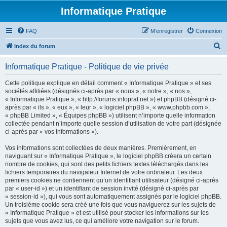
Informatique Pratique
FAQ
M’enregistrer
Connexion
R
Index du forum
e
Informatique Pratique - Politique de vie privée
c
h
Cette politique explique en détail comment « Informatique Pratique » et ses
sociétés affiliées (désignés ci-après par « nous », « notre », « nos »,
e
« Informatique Pratique », « http://forums.infoprat.net ») et phpBB (désigné ci-
r
après par « ils », « eux », « leur », « logiciel phpBB », « www.phpbb.com »,
« phpBB Limited », « Équipes phpBB ») utilisent n’importe quelle information
c
collectée pendant n’importe quelle session d’utilisation de votre part (désignée
h
ci-après par « vos informations »).
e
Vos informations sont collectées de deux manières. Premièrement, en
r
naviguant sur « Informatique Pratique », le logiciel phpBB créera un certain
nombre de cookies, qui sont des petits fichiers textes téléchargés dans les
fichiers temporaires du navigateur Internet de votre ordinateur. Les deux
premiers cookies ne contiennent qu’un identifiant utilisateur (désigné ci-après
par « user-id ») et un identifiant de session invité (désigné ci-après par
« session-id »), qui vous sont automatiquement assignés par le logiciel phpBB.
Un troisième cookie sera créé une fois que vous naviguerez sur les sujets de
« Informatique Pratique » et est utilisé pour stocker les informations sur les
sujets que vous avez lus, ce qui améliore votre navigation sur le forum.