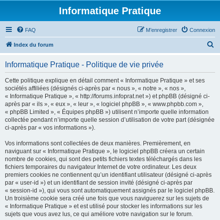
Informatique Pratique
FAQ
M’enregistrer
Connexion
R
Index du forum
e
Informatique Pratique - Politique de vie privée
c
h
Cette politique explique en détail comment « Informatique Pratique » et ses
sociétés affiliées (désignés ci-après par « nous », « notre », « nos »,
e
« Informatique Pratique », « http://forums.infoprat.net ») et phpBB (désigné ci-
r
après par « ils », « eux », « leur », « logiciel phpBB », « www.phpbb.com »,
« phpBB Limited », « Équipes phpBB ») utilisent n’importe quelle information
c
collectée pendant n’importe quelle session d’utilisation de votre part (désignée
h
ci-après par « vos informations »).
e
Vos informations sont collectées de deux manières. Premièrement, en
r
naviguant sur « Informatique Pratique », le logiciel phpBB créera un certain
nombre de cookies, qui sont des petits fichiers textes téléchargés dans les
fichiers temporaires du navigateur Internet de votre ordinateur. Les deux
premiers cookies ne contiennent qu’un identifiant utilisateur (désigné ci-après
par « user-id ») et un identifiant de session invité (désigné ci-après par
« session-id »), qui vous sont automatiquement assignés par le logiciel phpBB.
Un troisième cookie sera créé une fois que vous naviguerez sur les sujets de
« Informatique Pratique » et est utilisé pour stocker les informations sur les
sujets que vous avez lus, ce qui améliore votre navigation sur le forum.