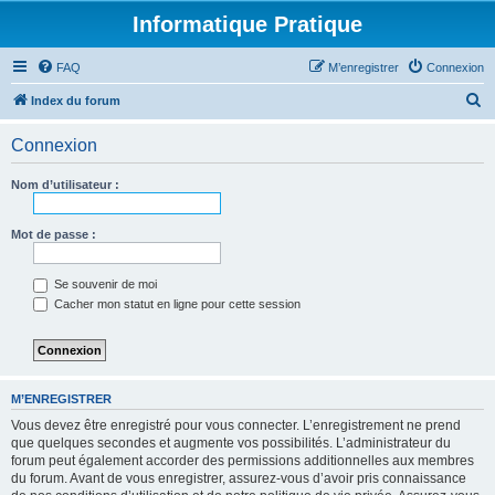
Informatique Pratique
FAQ
M’enregistrer
Connexion
R
Index du forum
e
Connexion
c
h
Nom d’utilisateur :
e
r
Mot de passe :
c
Se souvenir de moi
h
Cacher mon statut en ligne pour cette session
e
r
M’ENREGISTRER
Vous devez être enregistré pour vous connecter. L’enregistrement ne prend
que quelques secondes et augmente vos possibilités. L’administrateur du
forum peut également accorder des permissions additionnelles aux membres
du forum. Avant de vous enregistrer, assurez-vous d’avoir pris connaissance