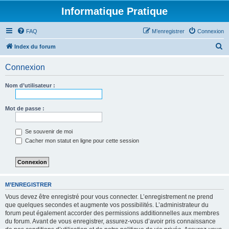
Informatique Pratique
FAQ
M’enregistrer
Connexion
R
Index du forum
e
Connexion
c
h
Nom d’utilisateur :
e
r
Mot de passe :
c
Se souvenir de moi
h
Cacher mon statut en ligne pour cette session
e
r
M’ENREGISTRER
Vous devez être enregistré pour vous connecter. L’enregistrement ne prend
que quelques secondes et augmente vos possibilités. L’administrateur du
forum peut également accorder des permissions additionnelles aux membres
du forum. Avant de vous enregistrer, assurez-vous d’avoir pris connaissance