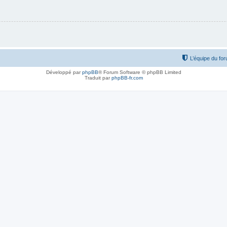
L’équipe du fo
Développé par
phpBB
® Forum Software © phpBB Limited
Traduit par
phpBB-fr.com