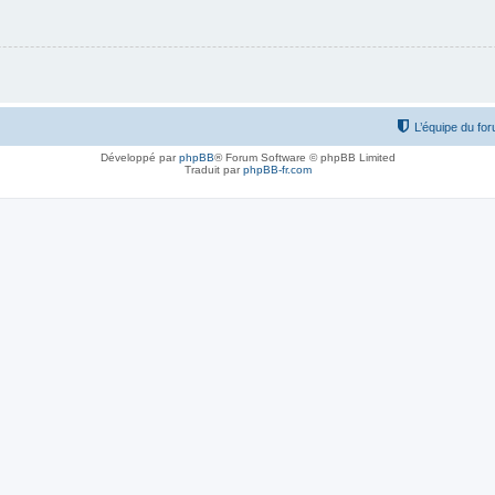
L’équipe du fo
Développé par
phpBB
® Forum Software © phpBB Limited
Traduit par
phpBB-fr.com