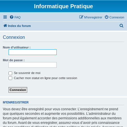
Informatique Pratique
FAQ
M’enregistrer
Connexion
R
Index du forum
e
Connexion
c
h
Nom d’utilisateur :
e
r
Mot de passe :
c
Se souvenir de moi
h
Cacher mon statut en ligne pour cette session
e
r
M’ENREGISTRER
Vous devez être enregistré pour vous connecter. L’enregistrement ne prend
que quelques secondes et augmente vos possibilités. L’administrateur du
forum peut également accorder des permissions additionnelles aux membres
du forum. Avant de vous enregistrer, assurez-vous d’avoir pris connaissance