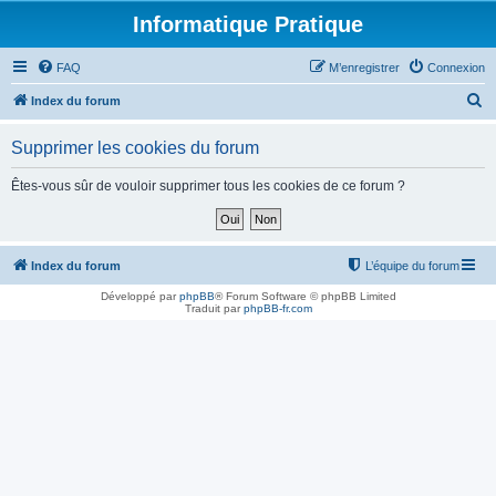
Informatique Pratique
FAQ
M’enregistrer
Connexion
R
Index du forum
e
Supprimer les cookies du forum
c
h
Êtes-vous sûr de vouloir supprimer tous les cookies de ce forum ?
e
r
c
Index du forum
L’équipe du forum
h
Développé par
phpBB
® Forum Software © phpBB Limited
Traduit par
phpBB-fr.com
e
r