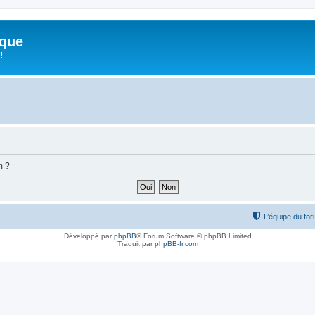
ique
!
m ?
L’équipe du fo
Développé par
phpBB
® Forum Software © phpBB Limited
Traduit par
phpBB-fr.com