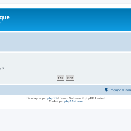
ique
!
m ?
L’équipe du fo
Développé par
phpBB
® Forum Software © phpBB Limited
Traduit par
phpBB-fr.com