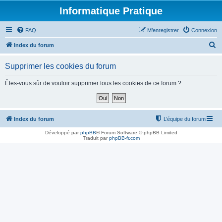
Informatique Pratique
FAQ
M’enregistrer
Connexion
R
Index du forum
e
Supprimer les cookies du forum
c
h
Êtes-vous sûr de vouloir supprimer tous les cookies de ce forum ?
e
r
c
Index du forum
L’équipe du forum
h
Développé par
phpBB
® Forum Software © phpBB Limited
Traduit par
phpBB-fr.com
e
r