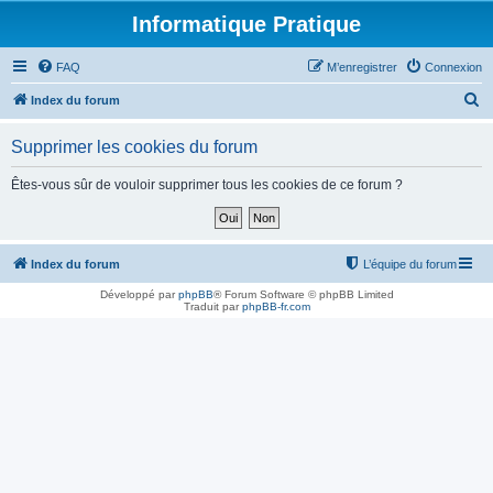
Informatique Pratique
FAQ
M’enregistrer
Connexion
R
Index du forum
e
Supprimer les cookies du forum
c
h
Êtes-vous sûr de vouloir supprimer tous les cookies de ce forum ?
e
r
c
Index du forum
L’équipe du forum
h
Développé par
phpBB
® Forum Software © phpBB Limited
Traduit par
phpBB-fr.com
e
r