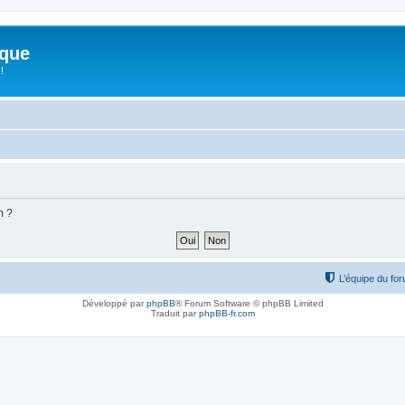
ique
!
m ?
L’équipe du fo
Développé par
phpBB
® Forum Software © phpBB Limited
Traduit par
phpBB-fr.com