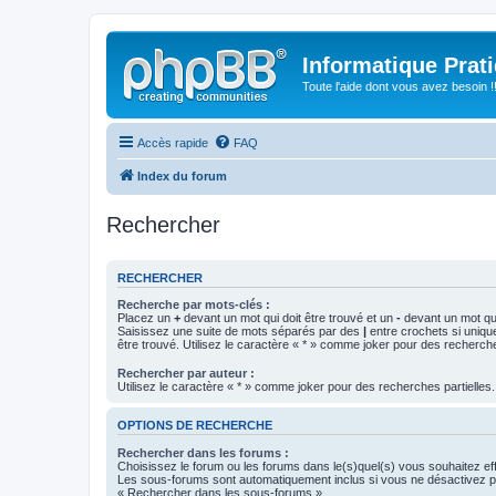
Informatique Prat
Toute l'aide dont vous avez besoin !!
Accès rapide
FAQ
Index du forum
Rechercher
RECHERCHER
Recherche par mots-clés :
Placez un
+
devant un mot qui doit être trouvé et un
-
devant un mot qui
Saisissez une suite de mots séparés par des
|
entre crochets si uniqu
être trouvé. Utilisez le caractère « * » comme joker pour des recherche
Rechercher par auteur :
Utilisez le caractère « * » comme joker pour des recherches partielles.
OPTIONS DE RECHERCHE
Rechercher dans les forums :
Choisissez le forum ou les forums dans le(s)quel(s) vous souhaitez ef
Les sous-forums sont automatiquement inclus si vous ne désactivez pa
« Rechercher dans les sous-forums ».