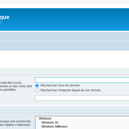
ique
!
 doit être exclu.
Rechercher tous les termes
ement un des mots doit
s partielles.
Rechercher n’importe lequel de ces termes
fectuer une recherche.
s l’option ci-dessous