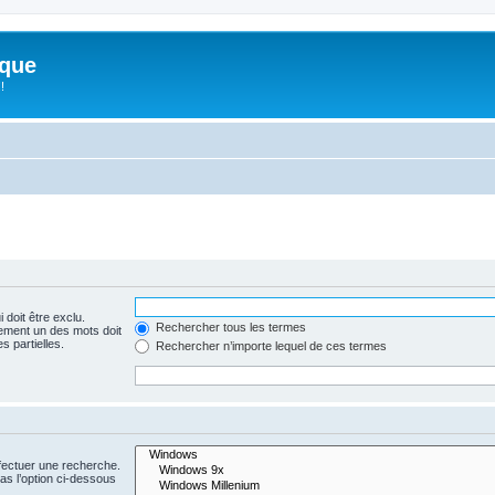
ique
!
 doit être exclu.
Rechercher tous les termes
ement un des mots doit
s partielles.
Rechercher n’importe lequel de ces termes
fectuer une recherche.
s l’option ci-dessous