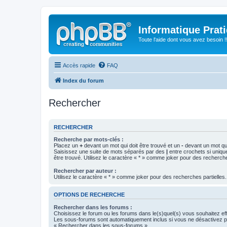
Informatique Prat
Toute l'aide dont vous avez besoin !!
Accès rapide
FAQ
Index du forum
Rechercher
RECHERCHER
Recherche par mots-clés :
Placez un
+
devant un mot qui doit être trouvé et un
-
devant un mot qui
Saisissez une suite de mots séparés par des
|
entre crochets si uniqu
être trouvé. Utilisez le caractère « * » comme joker pour des recherche
Rechercher par auteur :
Utilisez le caractère « * » comme joker pour des recherches partielles.
OPTIONS DE RECHERCHE
Rechercher dans les forums :
Choisissez le forum ou les forums dans le(s)quel(s) vous souhaitez ef
Les sous-forums sont automatiquement inclus si vous ne désactivez pa
« Rechercher dans les sous-forums ».