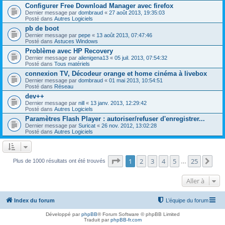
Configurer Free Download Manager avec firefox
Dernier message par
dombraud
«
27 août 2013, 19:35:03
Posté dans
Autres Logiciels
pb de boot
Dernier message par
pepe
«
13 août 2013, 07:47:46
Posté dans
Astuces Windows
Problème avec HP Recovery
Dernier message par
alienigena13
«
05 juil. 2013, 07:54:32
Posté dans
Tous matériels
connexion TV, Décodeur orange et home cinéma à livebox
Dernier message par
dombraud
«
01 mai 2013, 10:54:51
Posté dans
Réseau
dev++
Dernier message par
nill
«
13 janv. 2013, 12:29:42
Posté dans
Autres Logiciels
Paramètres Flash Player : autoriser/refuser d'enregistrer...
Dernier message par
Suricat
«
26 nov. 2012, 13:02:28
Posté dans
Autres Logiciels
Page
1
sur
25
1
2
3
4
5
25
Sui
Plus de 1000 résultats ont été trouvés
…
Aller à
Index du forum
L’équipe du forum
Développé par
phpBB
® Forum Software © phpBB Limited
Traduit par
phpBB-fr.com