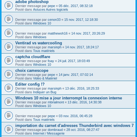
adobe photoshop
Dernier message par
pepe
«
05 déc. 2017, 08:32:18
Posté dans
Astuces Autres logiciels
Dernier message par
cenon33
«
15 nov. 2017, 12:18:30
Posté dans
Windows 10
Dernier message par
matthewoh16
«
14 nov. 2017, 20:26:29
Posté dans
Windows
Ventirad vs watercooling
Dernier message par
marsinph
«
14 nov. 2017, 18:24:17
Posté dans
Tous matériels
captcha cloudflare
Dernier message par
foay
«
24 juil. 2017, 18:03:49
Posté dans
Windows 10
choix camescope
Dernier message par
pepe
«
14 janv. 2017, 07:02:14
Posté dans
Vidéo & Matériel
Editer config !?
Dernier message par
marsinph
«
13 déc. 2016, 18:25:33
Posté dans
Indiquer un Bug
Windows 10 mise a jour interrompt la connexion interne
Dernier message par
mbrialmont
«
13 déc. 2016, 14:30:38
Posté dans
Windows 10
Dernier message par
pepe
«
03 nov. 2016, 06:45:28
Posté dans
Tous matériels
importation du carnet d'adresses Thunderbird avec windows 7
Dernier message par
dombraud
«
28 oct. 2016, 08:27:47
Posté dans
Internet / Messagerie