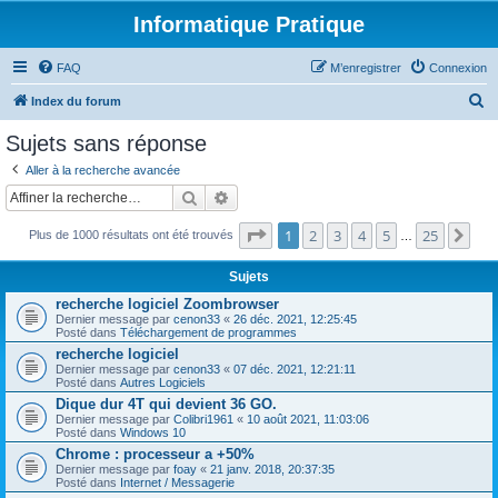
Informatique Pratique
FAQ
M’enregistrer
Connexion
R
Index du forum
e
Sujets sans réponse
c
Aller à la recherche avancée
h
Rechercher
Recherche avancée
e
Page
1
sur
25
1
2
3
4
5
25
Sui
r
Plus de 1000 résultats ont été trouvés
…
c
Sujets
h
recherche logiciel Zoombrowser
e
Dernier message par
cenon33
«
26 déc. 2021, 12:25:45
Posté dans
Téléchargement de programmes
r
recherche logiciel
Dernier message par
cenon33
«
07 déc. 2021, 12:21:11
Posté dans
Autres Logiciels
Dique dur 4T qui devient 36 GO.
Dernier message par
Colibri1961
«
10 août 2021, 11:03:06
Posté dans
Windows 10
Chrome : processeur a +50%
Dernier message par
foay
«
21 janv. 2018, 20:37:35
Posté dans
Internet / Messagerie