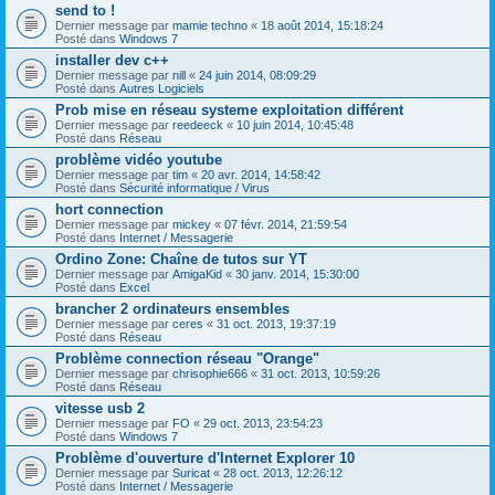
send to !
Dernier message par
mamie techno
«
18 août 2014, 15:18:24
Posté dans
Windows 7
installer dev c++
Dernier message par
nill
«
24 juin 2014, 08:09:29
Posté dans
Autres Logiciels
Prob mise en réseau systeme exploitation différent
Dernier message par
reedeeck
«
10 juin 2014, 10:45:48
Posté dans
Réseau
problème vidéo youtube
Dernier message par
tim
«
20 avr. 2014, 14:58:42
Posté dans
Sécurité informatique / Virus
hort connection
Dernier message par
mickey
«
07 févr. 2014, 21:59:54
Posté dans
Internet / Messagerie
Ordino Zone: Chaîne de tutos sur YT
Dernier message par
AmigaKid
«
30 janv. 2014, 15:30:00
Posté dans
Excel
brancher 2 ordinateurs ensembles
Dernier message par
ceres
«
31 oct. 2013, 19:37:19
Posté dans
Réseau
Problème connection réseau "Orange"
Dernier message par
chrisophie666
«
31 oct. 2013, 10:59:26
Posté dans
Réseau
vitesse usb 2
Dernier message par
FO
«
29 oct. 2013, 23:54:23
Posté dans
Windows 7
Problème d'ouverture d'Internet Explorer 10
Dernier message par
Suricat
«
28 oct. 2013, 12:26:12
Posté dans
Internet / Messagerie