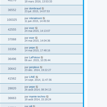
46270
18 mars 2016, 13:53:33
par
dombraud
36552
23 juil. 2015, 14:07:53
par
mbrialmont
100325
11 juin 2015, 14:45:50
par
eser
42555
24 mai 2015, 14:13:07
par
eser
37068
24 mai 2015, 14:04:36
par
pepe
33356
14 mai 2015, 17:48:16
par
LaPoisse
36496
06 avr. 2015, 10:35:44
par
perplexe
30642
23 déc. 2014, 19:22:27
par
LINE
41562
14 sept. 2014, 11:47:36
par
pepe
28820
26 août 2014, 08:34:13
par
mamie techno
36663
18 août 2014, 15:18:24
par
nill