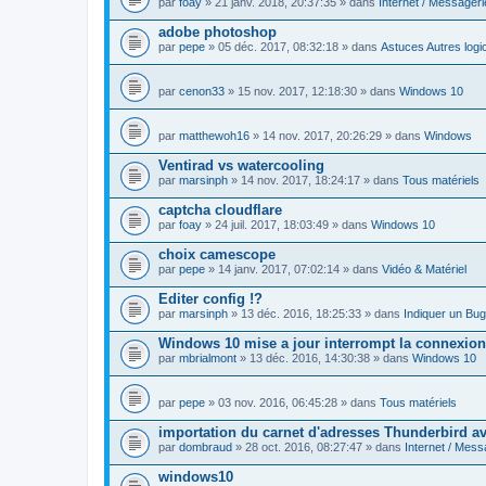
par
foay
» 21 janv. 2018, 20:37:35 » dans
Internet / Messageri
adobe photoshop
par
pepe
» 05 déc. 2017, 08:32:18 » dans
Astuces Autres logic
par
cenon33
» 15 nov. 2017, 12:18:30 » dans
Windows 10
par
matthewoh16
» 14 nov. 2017, 20:26:29 » dans
Windows
Ventirad vs watercooling
par
marsinph
» 14 nov. 2017, 18:24:17 » dans
Tous matériels
captcha cloudflare
par
foay
» 24 juil. 2017, 18:03:49 » dans
Windows 10
choix camescope
par
pepe
» 14 janv. 2017, 07:02:14 » dans
Vidéo & Matériel
Editer config !?
par
marsinph
» 13 déc. 2016, 18:25:33 » dans
Indiquer un Bug
Windows 10 mise a jour interrompt la connexion
par
mbrialmont
» 13 déc. 2016, 14:30:38 » dans
Windows 10
par
pepe
» 03 nov. 2016, 06:45:28 » dans
Tous matériels
importation du carnet d'adresses Thunderbird a
par
dombraud
» 28 oct. 2016, 08:27:47 » dans
Internet / Mess
windows10