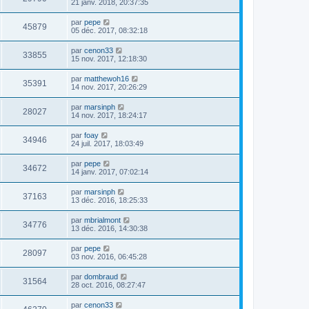
21 janv. 2018, 20:37:35
par
pepe
45879
05 déc. 2017, 08:32:18
par
cenon33
33855
15 nov. 2017, 12:18:30
par
matthewoh16
35391
14 nov. 2017, 20:26:29
par
marsinph
28027
14 nov. 2017, 18:24:17
par
foay
34946
24 juil. 2017, 18:03:49
par
pepe
34672
14 janv. 2017, 07:02:14
par
marsinph
37163
13 déc. 2016, 18:25:33
par
mbrialmont
34776
13 déc. 2016, 14:30:38
par
pepe
28097
03 nov. 2016, 06:45:28
par
dombraud
31564
28 oct. 2016, 08:27:47
par
cenon33