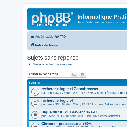
Informatique Prat
Toute l'aide dont vous avez besoin !!
Accès rapide
FAQ
Index du forum
Sujets sans réponse
Aller à la recherche avancée
Rechercher
Recherche avancée
SUJETS
recherche logiciel Zoombrowser
par
cenon33
» 26 déc. 2021, 12:25:45 » dans
Téléchargemen
recherche logiciel
par
cenon33
» 07 déc. 2021, 12:21:11 » dans
Autres Logiciels
Dique dur 4T qui devient 36 GO.
par
Colibri1961
» 10 août 2021, 11:03:06 » dans
Windows 10
Chrome : processeur a +50%