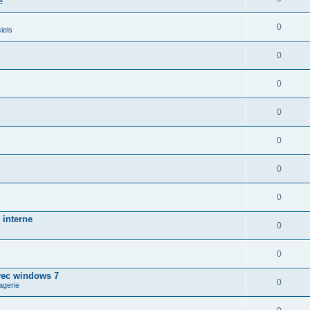
e
0
iels
0
0
0
0
0
0
 interne
0
0
vec windows 7
0
agerie