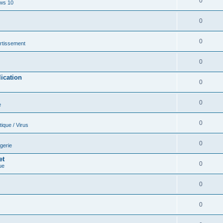
0
ws 10
0
0
rtissement
0
ication
0
0
e
0
tique / Virus
0
gerie
et
0
ue
0
0