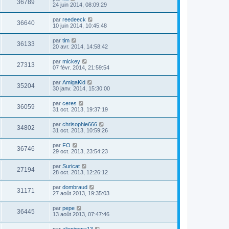
36789
24 juin 2014, 08:09:29
par
reedeeck
36640
10 juin 2014, 10:45:48
par
tim
36133
20 avr. 2014, 14:58:42
par
mickey
27313
07 févr. 2014, 21:59:54
par
AmigaKid
35204
30 janv. 2014, 15:30:00
par
ceres
36059
31 oct. 2013, 19:37:19
par
chrisophie666
34802
31 oct. 2013, 10:59:26
par
FO
36746
29 oct. 2013, 23:54:23
par
Suricat
27194
28 oct. 2013, 12:26:12
par
dombraud
31171
27 août 2013, 19:35:03
par
pepe
36445
13 août 2013, 07:47:46