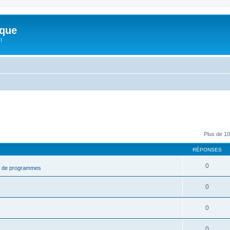
ique
!
Plus de 10
RÉPONSES
0
t de programmes
0
0
0