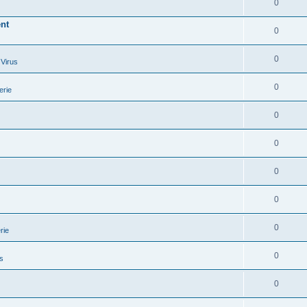
0
ent
0
0
 Virus
0
erie
0
0
0
0
0
rie
0
ls
0