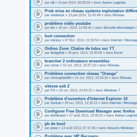
par
nill
» 24 juin 2014, 08:09:29 » dans
Autres Logiciels
Prob mise en réseau systeme exploitation différ
par
reedeeck
» 10 juin 2014, 10:45:48 » dans
Réseau
problème vidéo youtube
par
tim
» 20 avr. 2014, 14:58:42 » dans
Sécurité informatique /
hort connection
par
mickey
» 07 févr. 2014, 21:59:54 » dans
Internet / Messag
Ordino Zone: Chaîne de tutos sur YT
par
AmigaKid
» 30 janv. 2014, 15:30:00 » dans
Excel
brancher 2 ordinateurs ensembles
par
ceres
» 31 oct. 2013, 19:37:19 » dans
Réseau
Problème connection réseau "Orange"
par
chrisophie666
» 31 oct. 2013, 10:59:26 » dans
Réseau
vitesse usb 2
par
FO
» 29 oct. 2013, 23:54:23 » dans
Windows 7
Problème d'ouverture d'Internet Explorer 10
par
Suricat
» 28 oct. 2013, 12:26:12 » dans
Internet / Message
Configurer Free Download Manager avec firefox
par
dombraud
» 27 août 2013, 19:35:03 » dans
Autres Logicie
pb de boot
par
pepe
» 13 août 2013, 07:47:46 » dans
Astuces Windows
Problème avec HP Recovery