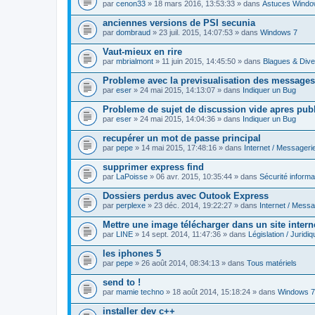
par
cenon33
» 18 mars 2016, 13:53:33 » dans
Astuces Windo
anciennes versions de PSI secunia
par
dombraud
» 23 juil. 2015, 14:07:53 » dans
Windows 7
Vaut-mieux en rire
par
mbrialmont
» 11 juin 2015, 14:45:50 » dans
Blagues & Dive
Probleme avec la previsualisation des messages
par
eser
» 24 mai 2015, 14:13:07 » dans
Indiquer un Bug
Probleme de sujet de discussion vide apres publ
par
eser
» 24 mai 2015, 14:04:36 » dans
Indiquer un Bug
recupérer un mot de passe principal
par
pepe
» 14 mai 2015, 17:48:16 » dans
Internet / Messageri
supprimer express find
par
LaPoisse
» 06 avr. 2015, 10:35:44 » dans
Sécurité informa
Dossiers perdus avec Outook Express
par
perplexe
» 23 déc. 2014, 19:22:27 » dans
Internet / Messa
Mettre une image télécharger dans un site intern
par
LINE
» 14 sept. 2014, 11:47:36 » dans
Législation / Juridiq
les iphones 5
par
pepe
» 26 août 2014, 08:34:13 » dans
Tous matériels
send to !
par
mamie techno
» 18 août 2014, 15:18:24 » dans
Windows 7
installer dev c++