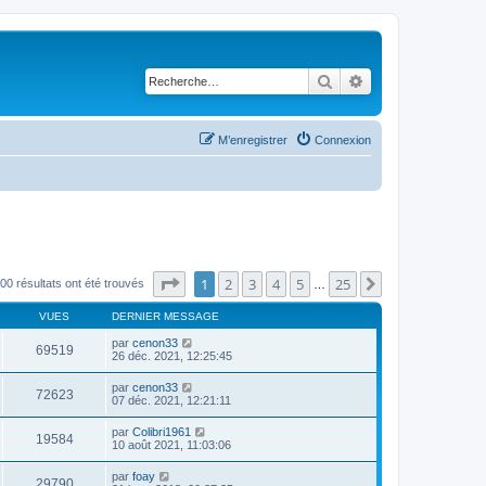
Rechercher
Recherche avancé
M’enregistrer
Connexion
Page
1
sur
25
1
2
3
4
5
25
Suivante
00 résultats ont été trouvés
…
VUES
DERNIER MESSAGE
par
cenon33
69519
26 déc. 2021, 12:25:45
par
cenon33
72623
07 déc. 2021, 12:21:11
par
Colibri1961
19584
10 août 2021, 11:03:06
par
foay
29790